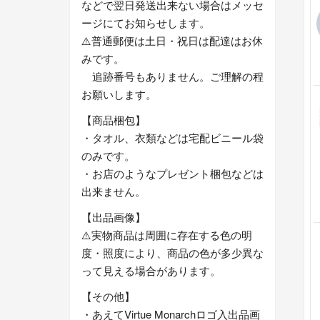
などで翌日発送出来ない場合はメッセ
ージにてお知らせします。
⚠️普通郵便は土日・祝日は配達はお休
みです。
追跡番号もありません。ご理解の程
お願いします。
【商品梱包】
・タオル、衣類などは宅配ビニール袋
のみです。
・お店のようなプレゼント梱包などは
出来ません。
【出品画像】
⚠️実物商品は周囲に存在する色の明
度・照度により、商品の色が多少異な
って見える場合があります。
【その他】
・あえてVirtue Monarchロゴ入出品画