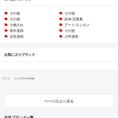
その他
その他
その他
絵本/児童書
小物入れ
アート/エンタメ
青年漫画
その他
女性漫画
少年漫画
お気に入りブランド
ラクマ
シシマル's shop
ページの上へ戻る
注目ブランド一覧