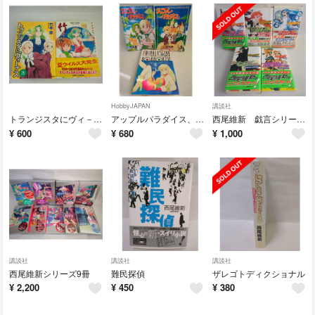
HobbyJAPAN
講談社
トランジスタにヴィ－ナス、てきぱきワーキン♡ラブ1
アップルパラダイス、トゥインクルスターのんのんじー
西尾維新 戯言シリーズ5冊
¥
600
¥
680
¥
1,000
講談社
講談社
講談社
西尾維新シリーズ9冊
難民探偵
ザレゴトディクショナル
¥
2,200
¥
450
¥
380