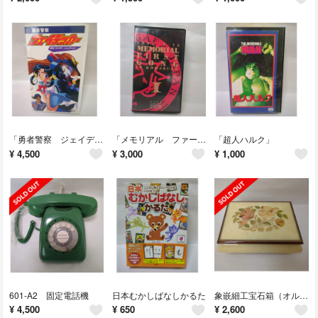
「勇者警察 ジェイデッカー」
「メモリアル ファースト ゴングⅠ」
「超人ハルク」
¥
4,500
¥
3,000
¥
1,000
601-A2 固定電話機
日本むかしばなしかるた
象嵌細工宝石箱（オルゴール）
¥
4,500
¥
650
¥
2,600