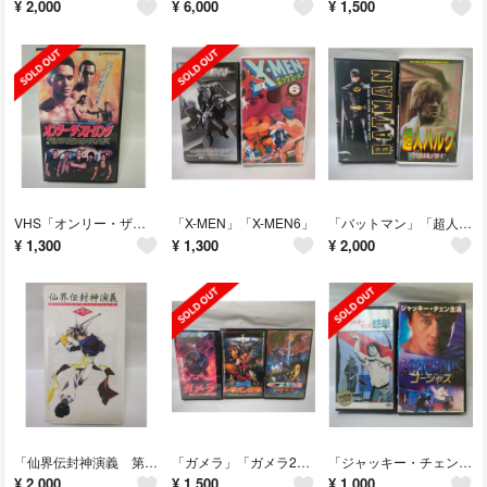
¥
2,000
¥
6,000
¥
1,500
VHS「オンリー・ザ・ストロング」
「X-MEN」「X-MEN6」
「バットマン」「超人ハルク」
¥
1,300
¥
1,300
¥
2,000
「仙界伝封神演義 第壱巻」
「ガメラ」「ガメラ2」「ガメラ3」
「ジャッキー・チェンの蛇拳」「ゴージャス」
¥
2,000
¥
1,500
¥
1,000