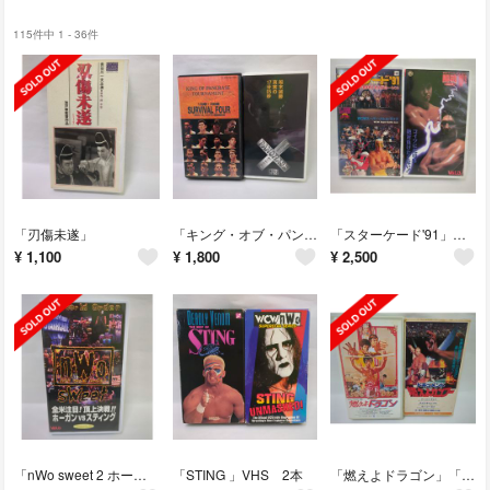
115件中 1 - 36件
「刃傷未遂」
「キング・オブ・パンクラス トーナメント」「船木誠勝 真実の17分05秒」
「スターケード'91」「闘魂VスペシャルVOL28」
¥
1,100
¥
1,800
¥
2,500
「nWo sweet 2 ホーガンvsスティングの頂上決戦!!」
「STING 」VHS 2本
「燃えよドラゴン」「燃えよカンフー」