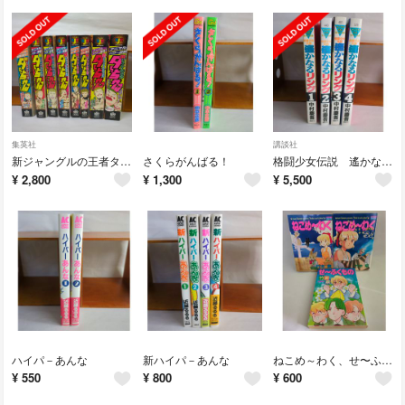
集英社
講談社
新ジャングルの王者タ－ちゃん
さくらがんばる！
格闘少女伝説 遙かなるリング
¥
2,800
¥
1,300
¥
5,500
ハイパ－あんな
新ハイパ－あんな
ねこめ～わく、せ〜ふくもの
¥
550
¥
800
¥
600