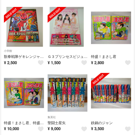
小学館
獣拳戦隊ゲキレンジャ－超全集
Ｇ３プリンセスビジュアルＢＯＯＫ
特盛！まさし君
¥
2,500
¥
1,500
¥
2,800
集英社
特盛！まさし君、特盛！のんき君
聖闘士星矢
鉄鍋のジャン
¥
10,000
¥
9,000
¥
3,500