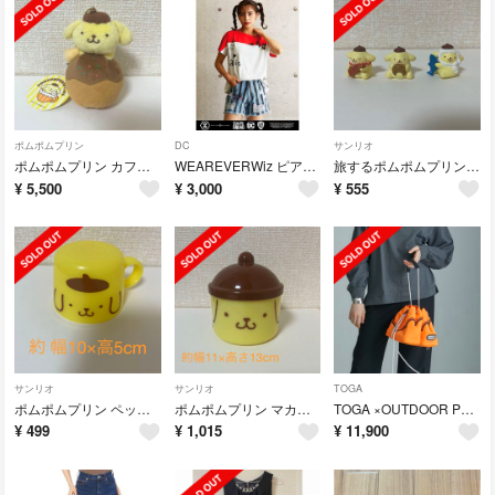
ポムポムプリン
DC
サンリオ
ポムポムプリン カフェ 大阪店限定 たこやき マスコットキーホルダー 新品タグ付
WEAREVERWiz ピアプロ ハーレイ・クイン デニムショートパンツ
旅するポムポムプリン タカラトミー カプセルトイ ガチャガチャ 3体セット
¥
5,500
¥
3,000
¥
555
サンリオ
サンリオ
TOGA
ポムポムプリン ペットボトルキャップ型マグカップ
ポムポムプリン マカロン チームプリン 小物入れ マルチケース 丸型
TOGA ×OUTDOOR PRODUCTS Drawstring bag
¥
499
¥
1,015
¥
11,900