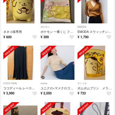
ポケモン
EMODA
ネネコ様専用
ポケモン 一番くじ フェイスタオル ピカチュウ
EMODA スウィッチングタイトニット Vネックリブニット
¥
600
¥
399
¥
1,790
COCO DEAL
mame
サンリオ
ココディール レースアップハイウエストマーメイドスカート
ユニクロ×マメクロゴウチ コラボ 3Dメッシュセーター ニット
ポムポムプリン メラミンカップ グラス
¥
3,990
¥
2,050
¥
733