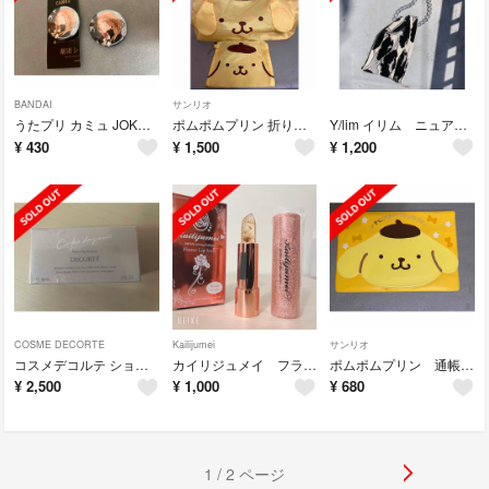
BANDAI
サンリオ
うたプリ カミュ JOKERTRAP 缶バッジ
ポムポムプリン 折りたたみボストンバッグ トート エコバッグ ポーチ セット
Y/lim イリム ニュアンス柄 ニットトートバッグ 取り外し可能
¥
430
¥
1,500
¥
1,200
COSME DECORTE
Kailijumei
サンリオ
コスメデコルテ ショップバッグ付き
カイリジュメイ フラワーリップ 日本限定ピンクゴールドパッケージ
ポムポムプリン 通帳ケース ファイル
¥
2,500
¥
1,000
¥
680
1 / 2 ページ