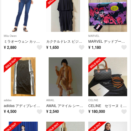
Mila Owen
MARVEL
ミラオーウェン カットオフスリットスキニーデニムパンツ 09WFP221155
カクテルドレス ビジュー ドレープ ペプラム
MARVEL デッドプール エナメルクラッチバッグ 新品タグ付き
¥
2,880
¥
1,650
¥
1,180
adidas
AMAIL
CELINE
adidas アディブレイク H39022 スリットスカート Mサイズ
AMAIL アマイル シースルー オーバーサイズ オーガンジー シャツ
CELINE セリーヌ ミニボストン / トリオンフキャンバス ＆カーフスキン
¥
4,500
¥
2,540
¥
180,000