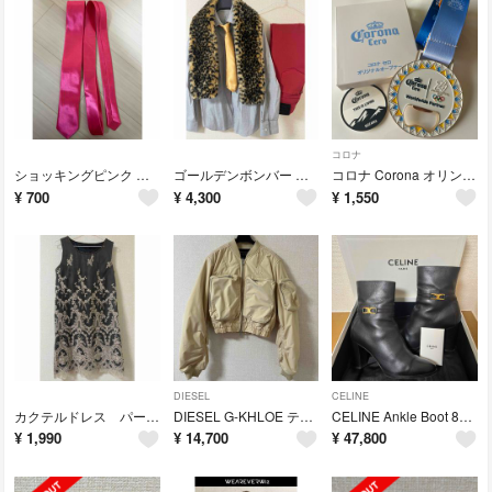
コロナ
ショッキングピンク 蛍光ピンク ネクタイ コスプレ 衣装
ゴールデンボンバー 歌広場淳 女々しくて コスプレ 衣装
コロナ Corona オリンピック メダル型オープナー ステッカー セット
¥
700
¥
4,300
¥
1,550
DIESEL
CELINE
カクテルドレス パーティドレス ゴールドラメ シースルー フォーマルワンピース
DIESEL G-KHLOE テクニカルボンバージャケット ショートブルゾン
CELINE Ankle Boot 85 クロードアンクルブーツ 24cm 追記
¥
1,990
¥
14,700
¥
47,800