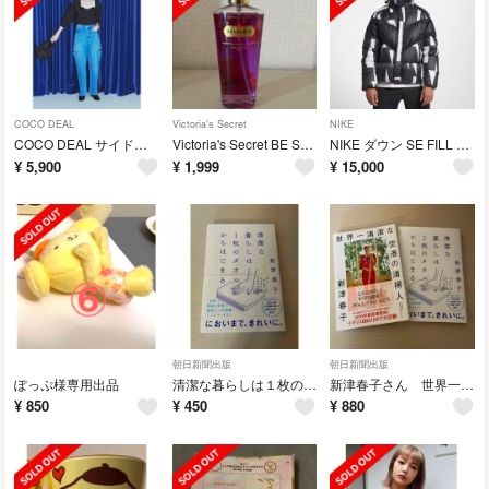
COCO DEAL
Victoria's Secret
NIKE
COCO DEAL サイドスリットデニムパンツ サイドカット ブラック
Victoria's Secret BE SEDUCED ボディミスト 香水
NIKE ダウン SE FILL DOWN JACKET ユニセックス 完売商品
¥
5,900
¥
1,999
¥
15,000
朝日新聞出版
朝日新聞出版
ぽっぷ様専用出品
清潔な暮らしは１枚のタオルからはじまる 新津春子
新津春子さん 世界一清潔な空港の清掃員 著書 2冊セット
¥
850
¥
450
¥
880