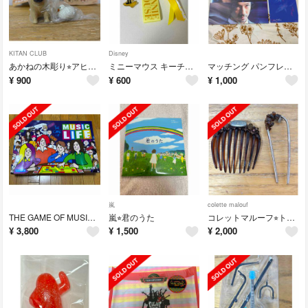
KITAN CLUB
Disney
あかねの木彫り⭐︎アヒルと犬【パグ】
ミニーマウス キーチャーム
マッチング パンフレットと特典カードセット
¥
900
¥
600
¥
1,000
嵐
colette malouf
THE GAME OF MUSIC LIFE Vol.1
嵐⭐︎君のうた
コレットマルーフ⭐︎トートコーム＆ヘアピン
¥
3,800
¥
1,500
¥
2,000