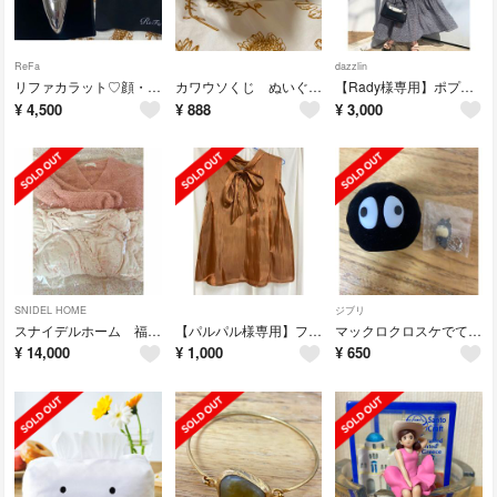
ReFa
dazzlin
リファカラット♡顔・体用
カワウソくじ ぬいぐるみ
【Rady様専用】ポプリフラワーティアードワンピース
¥
4,500
¥
888
¥
3,000
SNIDEL HOME
ジブリ
スナイデルホーム 福袋 2023
【パルパル様専用】フレールドゥカリーナ/ザンパ リボントップス
マックロクロスケでておいで カプセルトイ
¥
14,000
¥
1,000
¥
650