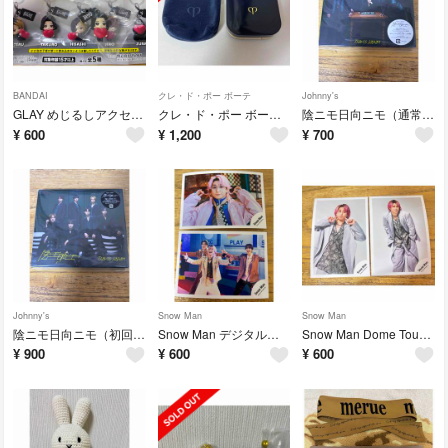
BANDAI
クレ・ド・ポー ボーテ
Johnny's
GLAY めじるしアクセサリー TAKURO
クレ・ド・ポー ボーテ タンクッションエクラ ルミヌ ケース
陰ニモ日向ニモ（通常盤）
¥
600
¥
1,200
¥
700
Johnny's
Snow Man
Snow Man
陰ニモ日向ニモ（初回T盤／DVD付）
Snow Man デジタルシングル【オドロウゼ！】MV オフショット
Snow Man Dome Tour 2025-2026 ON 佐久間大介
¥
900
¥
600
¥
600