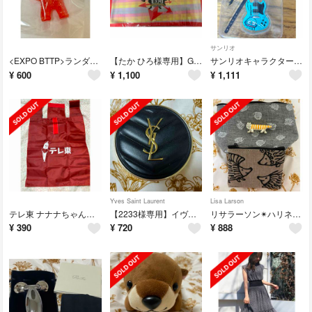
サンリオ
<EXPO BTTP>ランダムバラエティグッズ ⭐︎ZURA消しゴムフィギュア
【たか ひろ様専用】GLAY EXPO DINER⭐︎ランチョンマット＆コースター
サンリオキャラクターズ ロックモノ⭐︎ハンギョドン
¥
600
¥
1,100
¥
1,111
Yves Saint Laurent
Lisa Larson
テレ東 ナナナちゃんエコバッグ
【2233様専用】イヴ・サンローラン・ボーテ⭐︎アンクルドポールクッションケース
リサラーソン✴︎ハリネズミ ポーチセット＆マイキーフィギュア
¥
390
¥
720
¥
888