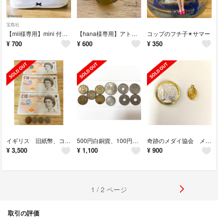
宝島社
【mii様専用】mini 付録 ミッフィーふわふわ ティッシュボックスカバー
【hana様専用】アトリエモモさん ピアス・ブレスレット・指輪セット
コップのフチ子✴︎サマー
¥
700
¥
600
¥
350
イギリス 旧紙幣、コイン
500円白銅貨、100円銀貨、50円、5円ニッケル貨
奇跡のメダイ協会 メダイユ
¥
3,500
¥
1,100
¥
900
1 / 2 ページ
取引の評価