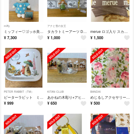
miffy
アナと雪の女王
ミッフィー♡ゴッホ美術館限定ぬいぐるみ
タカラトミーアーツ Disney アナと雪の女王 アイテムコレクション
merue ロゴ入り スカーフ
¥
7,300
¥
1,000
¥
1,500
PETER RABBIT（TM）
KITAN CLUB
BANDAI
ピーターラビット ミニプレート
あかねの木彫り⭐︎アヒルと犬【パグ】
めじるしアクセサリー 白ピクミン
¥
999
¥
650
¥
500