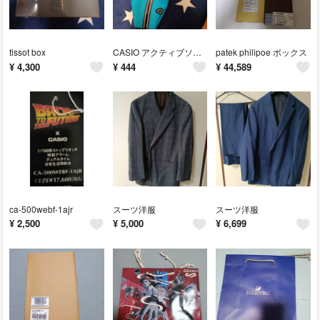
tissot box
CASIO アクティブソフトフィットポーチ
patek philipoe ボックス
¥
4,300
¥
444
¥
44,589
ca-500webf-1ajr
スーツ洋服
スーツ洋服
¥
2,500
¥
5,000
¥
6,699