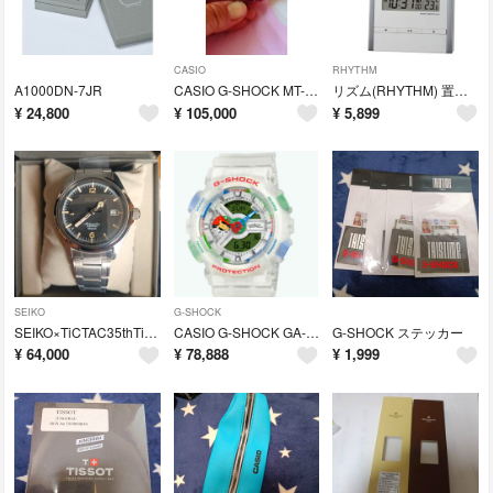
CASIO
RHYTHM
A1000DN-7JR
CASIO G-SHOCK MT-G MTG-B1000VL-4AJR
リズム(RHYTHM) 置き時計
¥
24,800
¥
105,000
¥
5,899
SEIKO
G-SHOCK
SEIKO×TiCTAC35thTiCTAC SZSB006
CASIO G-SHOCK GA-110PKM-7AJR
G-SHOCK ステッカー
¥
64,000
¥
78,888
¥
1,999