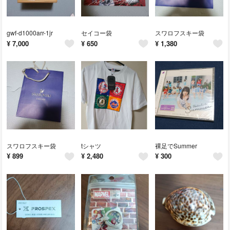
gwf-d1000arr-1jr
セイコー袋
スワロフスキー袋
¥
7,000
¥
650
¥
1,380
スワロフスキー袋
tシャツ
裸足でSummer
¥
899
¥
2,480
¥
300