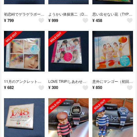
初恋峠でゲラゲラポー/祭り囃子でゲラゲラポー（DVD付）
ようかい体操第二（DVD付）
思い出せない花（TYPE-B）
¥
799
¥
999
¥
458
11月のアンクレット＜Type B＞
LOVE TRIP/しあわせを分けなさい（初回限定盤/Type E）
意外にマンゴー（初回生産限定盤/TYPE-B）
¥
682
¥
300
¥
850