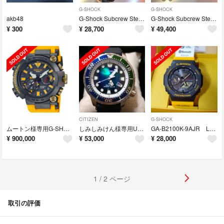
G-SHOCK
G-SHOCK
akb48
G-Shock Subcrew Steve Caballero 2020
G-Shock Subcrew Steve Caballerカシオコラボ
¥
300
¥
28,700
¥
49,400
CITIZEN
G-SHOCK
ムートン様専用G-SHOCK ジーショック MRG-BF1000E-1A9JR
しみしみけん様専用UNITE with BULE BN0166-01L
GA-B2100K-9AJR Love The Sea And The Eart
¥
900,000
¥
53,000
¥
28,000
1 / 2 ページ
取引の評価