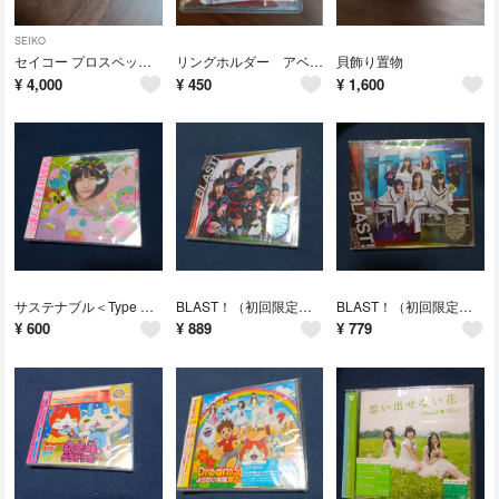
SEIKO
セイコー プロスペックス SBEN003
リングホルダー アベンジャーズ ホワイト
貝飾り置物
¥
4,000
¥
450
¥
1,600
サステナブル＜Type A＞（初回限定盤）
BLAST！（初回限定盤A）
BLAST！（初回限定盤B）
¥
600
¥
889
¥
779