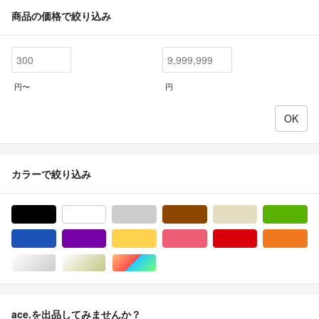
商品の価格で絞り込み
円〜
円
カラーで絞り込み
ブラック/黒色系
ホワイト/白色系
グレー/灰色系
ブラウン/茶色系
ベージュ系
グ
ブルー・ネイビー/青色系
パープル/紫色系
イエロー/黄色系
ピンク/桃色系
レッド/赤色系
オ
シルバー/銀色系
ゴールド/金色系
マルチカラー
ace.を出品してみませんか？