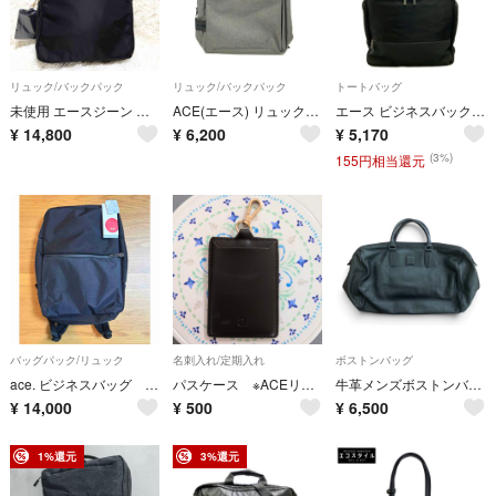
リュック/バックパック
リュック/バックパック
トートバッグ
未使用 エースジーン スリファム ブラック ビジネス リュック 10L A4
ACE(エース) リュックサック - グレー
エース ビジネスバック トートバッグ メンズ ACE
¥
14,800
¥
6,200
¥
5,170
(3%)
155円相当還元
バッグパック/リュック
名刺入れ/定期入れ
ボストンバッグ
ace. ビジネスバッグ バリパック 新品未使用 エース
パスケース ※ACEリュックサックの付属品
牛革メンズボストンバッグ ACE
¥
14,000
¥
500
¥
6,500
1%還元
3%還元