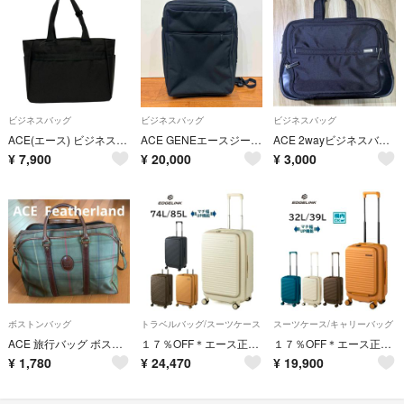
ビジネスバッグ
ビジネスバッグ
ビジネスバッグ
ACE(エース) ビジネスバッグ - 黒 本体ロックなし
ACE GENEエースジーン ガジェタブルHG ビジネスリュック ブラック 15L 67313
ACE 2wayビジネスバッグ
¥
7,900
¥
20,000
¥
3,000
ボストンバッグ
トラベルバッグ/スーツケース
スーツケース/キャリーバッグ
ACE 旅行バッグ ボストンバッグ Featherland 日本製
１７％OFF＊エース正規店【希望色確認】超人気！完売間近■エッジリンク[クルーズボックス]スーツケース※拡張型 74L/85L
１７％OFF＊エース正規店【希望色確認】超人気商品■エッジリンク[クルーズボックス]スーツケース※拡張型32L/39L＊機内持込可
¥
1,780
¥
24,470
¥
19,900