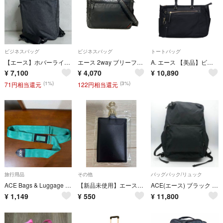
ビジネスバッグ
ビジネスバッグ
トートバッグ
【エース】ホバーライト 3way ビジネスバッグ グレー ブリーフケース ace.GENE リュック A4 B4
エース 2way ブリーフケース ビジネスバッグ ショルダーバッグ 斜め掛け PRONARD プロナード メンズ ACE
A. エース 【美品】ビエナ3 2気室 2WAY ビジネス
¥
7,100
¥
4,070
¥
10,890
(1%)
(3%)
71円相当還元
122円相当還元
旅行用品
その他
バッグパック/リュック
ACE Bags & Luggage グリーン スーツケースベルト
【新品未使用】エース ace パスケース a.
ACE(エース) ブラック リュック ラパックairV2S 黒/25-2282
¥
1,149
¥
550
¥
11,800