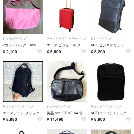
ショルダーバッグ
スーツケース/キャリーバッグ
ビジネスバッグ
2ウェイバッグ ace エース ショルダーバッグ トートバッグ
エース ピジョール スーツケース キャリーバッグ 4輪 ハード TSAロック
ACE ビジネスリュック バックパック ネイビー コンビライト PC対応 17L 軽量 62511
¥
2,100
¥
5,800
¥
8,200
リュック/バックパック
ショルダーバッグ
リュック/バックパック
エースジーン スリファム 10583 ビジネスリュック A4 10L
美品 ace. GENE A4 ラグレンティスクロス ショルダーバッグ エース黒
ACE(エース) リュックサック - 黒
¥
8,980
¥
11,490
¥
8,900