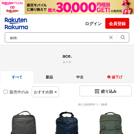
ログイン
会員登録
ace.
エース
すべて
新品
中古
値下げ
絞り込み
販売中のみ
おすすめ順
約1,000件中 1 - 36件