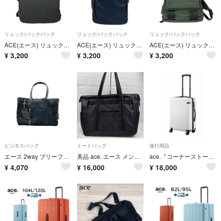
リュック/バックパック
リュック/バックパック
リュック/バックパック
ACE(エース) リュックサック - 黒 レザー
ACE(エース) リュックサック - ダークネイビー
ACE(エース) リュックサック美品 - カーキ
¥
3,200
¥
3,200
¥
3,200
ビジネスバッグ
トートバッグ
旅行用品
エース 2way ブリーフケース ビジネスバッグ ショルダーバッグ 斜め掛け メンズ ACE
美品 ace. エース メンズ トートバッグ 肩掛け 大容量 A4収納 ビジネスバッグ ブリーフケース ブラック 黒 男女兼用
ace.『コーナーストーン2-Ｚ』 機内持ち込み キャリーケース ｓサイズ TSAロック 旅行 2～3泊程度 2.9kg 34L
¥
4,070
¥
16,000
¥
18,000