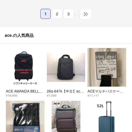
1
2
3
…
ace.の人気商品
ACE AMANDA BELLAN LONDON ソフトキャリーケース 新品
26g-647k【中古】ace.GENE エース ジーン HOVERLITE ホバーライト リュックサック バックパック A4サイズ PC収納
ACEマルチパスケース②ボディーバッグ③ポケッタブルボストントラベル3点セット
¥18,000
¥7,000
¥11,111