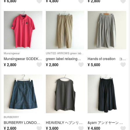
¥
6,800
¥
4,800
¥
2,800
Munsingwear
UNITED ARROWS green label relaxing
Munsingwear SODEKAHOコラボ 半袖ポロシャツ ゴルフウェア
green label relaxing 9分丈 スリム チノスラックスパンツ
Hands of creation コットンリネン ガウチョパンツ ワイドパンツ
¥
2,800
¥
2,800
¥
5,600
BURBERRY
BURBERRY LONDON バーバリーロンドン ノバチェック デニムスカート
HEAVENLY ヘブンリー リネンレーヨン ノースリーブトップス ブラウス
&yarn アンドヤーン ナチュラン リネンワイドパンツ
¥
2,600
¥
3,600
¥
4,600