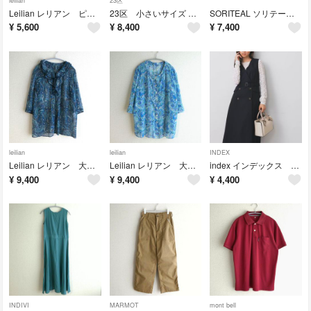
leilian
23区
Leilian レリアン ピンタック 七分袖ブラウス シャツ
23区 小さいサイズ ドライ2WAYストレッチ ワイドパンツ
SORITEAL ソリテール アンサンブル風 ブラックフォーマル 喪服 礼服
¥
5,600
¥
8,400
¥
7,400
leilian
leilian
INDEX
Leilian レリアン 大きいサイズ ペイズリー フリル シアーブラウス
Leilian レリアン 大きいサイズ ペイズリー シアーブラウス シャツ
index インデックス トレンチディティールワンピース サイズ40
¥
9,400
¥
9,400
¥
4,400
INDIVI
MARMOT
mont bell