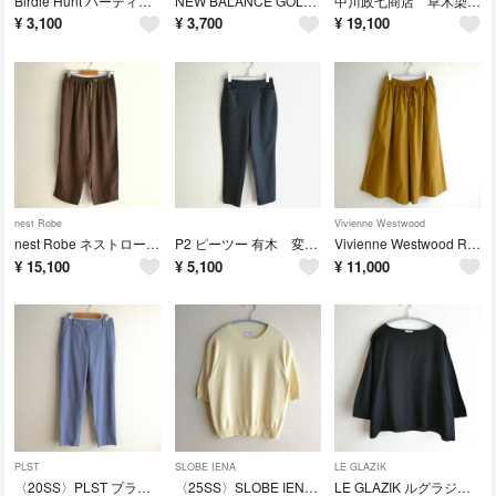
Birdie Hunt バーディーハント 星柄 ゴルフパンツ サイズ34
NEW BALANCE GOLF ボストンテリア レディース ゴルフパンツ
中川政七商店 草木染めの色かさねワンピース
¥
3,100
¥
3,700
¥
19,100
nest Robe
Vivienne Westwood
nest Robe ネストローブ リネンイージーパンツ
P2 ピーツー 有木 変形格子柄ジャカードスリムパンツ
Vivienne Westwood RED LABEL ワイドパンツ
¥
15,100
¥
5,100
¥
11,000
PLST
SLOBE IENA
LE GLAZIK
〈20SS〉PLST プラステ リネンブレンド スティックパンツ サイズL
〈25SS〉SLOBE IENA ハーフスリーブプルオーバー 半袖ニット
LE GLAZIK ルグラジック ドルマンスリーブ リネンプルオーバーシャツ