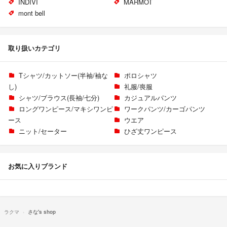
INDIVI
MARMOT
mont bell
取り扱いカテゴリ
Tシャツ/カットソー(半袖/袖な
ポロシャツ
し)
礼服/喪服
シャツ/ブラウス(長袖/七分)
カジュアルパンツ
ロングワンピース/マキシワンピ
ワークパンツ/カーゴパンツ
ース
ウエア
ニット/セーター
ひざ丈ワンピース
お気に入りブランド
ラクマ
さな's shop