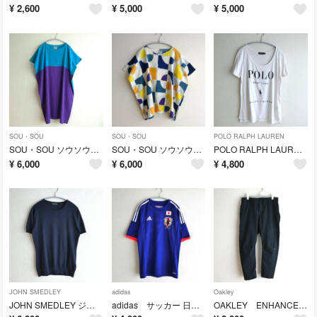
¥
2,600
¥
5,000
¥
5,000
SOU・SOU
SOU・SOU
POLO RALPH LAUREN
SOU・SOU ソウソウ 高島縮 坂尾織物 貫頭衣 バイカラー ワンピース
SOU・SOU ソウソウ 高島縮 坂尾織物 貫頭衣 トップス プルオーバー
POLO RALPH LAUREN ポロラルフローレン ロゴプリントTシャツ
¥
6,000
¥
6,000
¥
4,800
JOHN SMEDLEY
adidas
Oakley
JOHN SMEDLEY ジョンスメドレー シーアイランドコットン 半袖ニット
adidas サッカー 日本代表 14/15 レプリカ 半袖 ユニフォーム
OAKLEY ENHANCE MULTI TAPERED PANTS 2.0