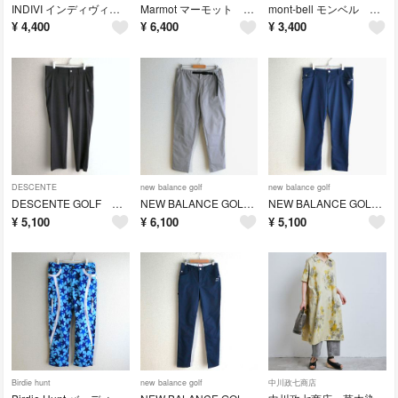
INDIVI インディヴィ ラミー リネン フィット＆フレアワンピース
Marmot マーモット ウィメンズ ロンジェビティー ベイカーパンツ
mont-bell モンベル WIC.ポロシャツ メンズ サイズL
¥
4,400
¥
6,400
¥
3,400
DESCENTE
new balance golf
new balance golf
DESCENTE GOLF ナイロンストレッチゴルフパンツ ゴルフウェア
NEW BALANCE GOLF ストレッチ ゴルフパンツ サイズ7
NEW BALANCE GOLF ストレッチ ゴルフパンツ サイズ7
¥
5,100
¥
6,100
¥
5,100
Birdie hunt
new balance golf
中川政七商店