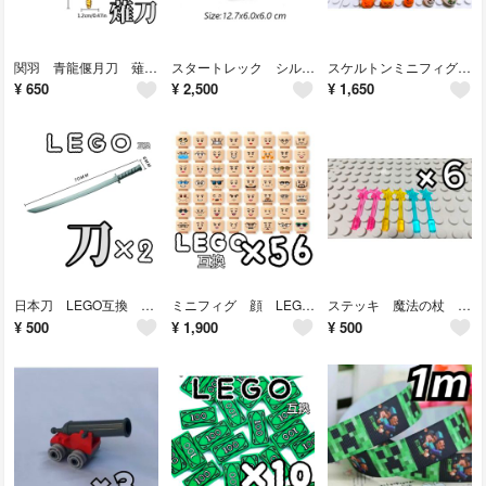
関羽 青龍偃月刀 薙刀 LEGO互換 レゴ武器 モンハン インテリア 三国志
スタートレック シルバー メタルパズル NCC 金属プラモデル エンタープライズ
スケルトンミニフィグ ハロウィンセット 12種 LEGO互換 レゴ武器 ゴースト
¥
650
¥
2,500
¥
1,650
日本刀 LEGO互換 片手剣 レゴ武器 インテリア モンハン 侍 忍者 両手剣
ミニフィグ 顔 LEGO互換 レゴブロック 誕生日プレゼント インテリア
ステッキ 魔法の杖 LEGO互換 レゴ武器 クリスマス インテリア プレゼント
¥
500
¥
1,900
¥
500