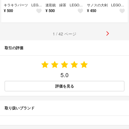
キラキラパーツ LEGO互換 レゴブロック 正方形 宝石 インテリア クリスマス
迷彩銃 緑茶 LEGO互換 レゴ武器 特殊部隊 SWAT インテリア 陸海空軍
サノスの大剣 LEGO互換 レゴ武器 インテリア マーベル モンハン 七夕 夏休
¥
500
¥
500
¥
450
1 / 42 ページ
取引の評価
5.0
評価を見る
取り扱いブランド