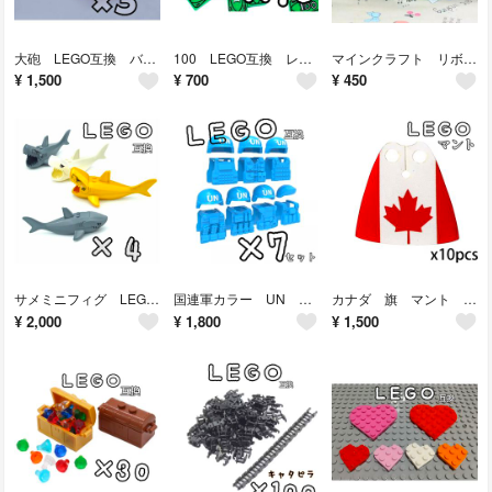
大砲 LEGO互換 バズーカ レゴ武器 誕生日プレゼント 七夕 インテリア
100 LEGO互換 レゴブロック お金 ＄ インテリア こどもの日 お札 ドル
マインクラフト リボン ハンドメイド素材 誕生日プレゼント minecraft
¥
1,500
¥
700
¥
450
サメミニフィグ LEGO互換 レゴブロック 匿名配送 インテリア 鮫 shark
国連軍カラー UN LEGO互換 レゴ武器 プレゼント 青 インテリア ブルー
カナダ 旗 マント LEGO互換 １０枚 レゴ武器 Canada サトウカエデ
¥
2,000
¥
1,800
¥
1,500