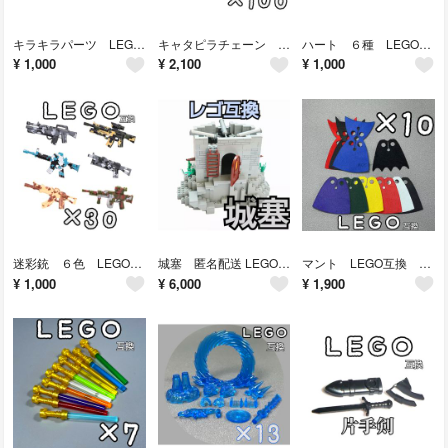
キラキラパーツ LEGO互換 ３０個 レゴブロック 宝箱 宝石 インテリア 海賊
キャタピラチェーン 黒 100個 LEGO互換 レゴブロック 戦車 テクニック
ハート ６種 LEGO互換 レゴブロック プレゼント 可愛 love インテリア
¥
1,000
¥
2,100
¥
1,000
迷彩銃 ６色 LEGO互換 レゴ武器 特殊部隊 SWAT インテリア 陸海空軍
城塞 匿名配送 LEGO互換 レゴ武器 プレゼント インテリア 大砲 海賊 お城
マント LEGO互換 レゴ武器 お城 スターウォーズ 中世ヨーロッパ インテリア
¥
1,000
¥
6,000
¥
1,900