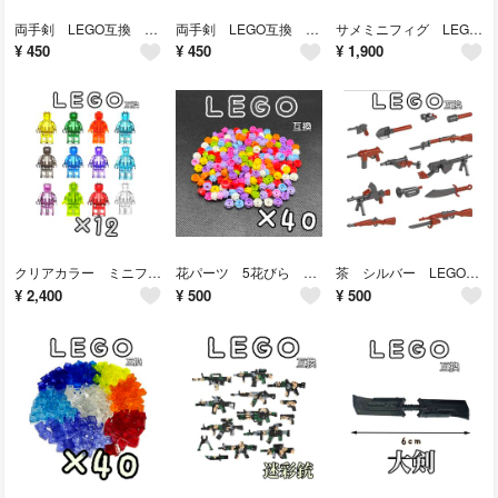
両手剣 LEGO互換 レゴ武器 モンハン デーモンソード インテリア クレイモア
両手剣 LEGO互換 レゴ武器 モンハン デーモンソード インテリア クレイモア
サメミニフィグ LEGO互換 レゴブロック 匿名配送 インテリア 鮫 shark
¥
450
¥
450
¥
1,900
クリアカラー ミニフィグ LEGO互換 レゴブロック プレゼント インテリア
花パーツ 5花びら LEGO互換 レゴブロック インテリア 春 華 フラワー
茶 シルバー LEGO互換 レゴ武器セット インテリア 銃剣 ライフル 送料無料
¥
2,400
¥
500
¥
500