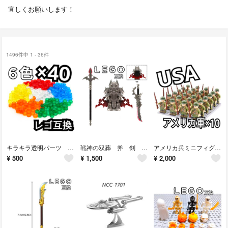
宜しくお願いします！
1496件中 1 - 36件
キラキラ透明パーツ LEGO互換 レゴブロック 宝石 インテリア ６色 ４０個
戦神の双葬 斧 剣 LEGO互換 レゴ武器 インテリア モンハン ミニフィグ
アメリカ兵ミニフィグ LEGO互換 レゴ武器 父の日 インテリア プレゼント
¥
500
¥
1,500
¥
2,000