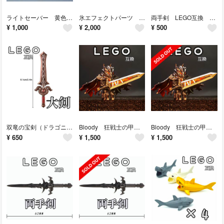
ライトセーバー 黄色 7本 LEGO互換 レゴ武器 インテリア スターウォーズ
氷エフェクトパーツ LEGO互換 レゴ武器 インテリア ハロウィン 魔法
両手剣 LEGO互換 レゴ武器 抜刀 納刀 モンハン インテリア ブラック
¥
1,000
¥
2,000
¥
500
双竜の宝剣（ドラゴニックレガリア）LEGO互換 レゴ武器 モンハン 三國志 聖剣
Bloody 狂戦士の甲冑 LEGO互換 レゴ武器 インテリア モンハン ガッツ
Bloody 狂戦士の甲冑 LEGO互換 レゴ武器 インテリア モンハン ガッツ
¥
650
¥
1,500
¥
1,500