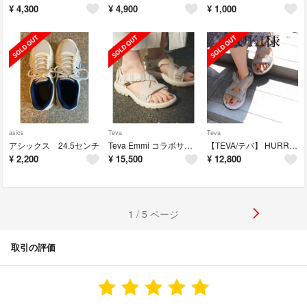
¥
4,300
¥
4,900
¥
1,000
asics
Teva
Teva
アシックス 24.5センチ
Teva Emmi コラボサンダル
【TEVA/テバ】 HURRICANE VERGEサンダル
¥
2,200
¥
15,500
¥
12,800
1 / 5 ページ
取引の評価