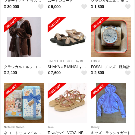
フォートナイト ラスト・ラフ バンドル Switch
ムートンコート
クラシカルエルフ 重ね着風ニット
¥
30,000
¥
5,000
¥
1,800
B:MING LIFE STORE by BEAMS
FOSSIL
クラシカルエルフ コーデュロイ無地ミドル丈ボリューム袖マウンテンパーカー
SHAKA × B:MING by BEAMS サンダル
FOSSIL メンズ 腕時計
¥
2,400
¥
7,600
¥
2,800
Nintendo Switch
Teva
Disney
ネコ・トモ スマイルましまし Switch 特典付き
Teva/テバ VOYA INFINITY SPACE DYE
キッズ ラッシュガード