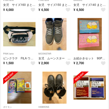
PINK-latte
PINK-latte
lovetoxic
女児 サイズ160 まとめ売り10点
女児 サイズ150 まとめ売り16点
女児 サイズ140 まとめ売り
¥
4,000
¥
4,500
¥
4,500
PINK-latte
MOONSTAR
ピンクラテ FILA ウエストポーチ
女児 ムーンスター NIMO 防水ハイカットスニーカー
お絵かきセット 90PCS ART SET 2こセット
¥
1,500
¥
2,900
¥
2,700
ポケモン
HAWKINS