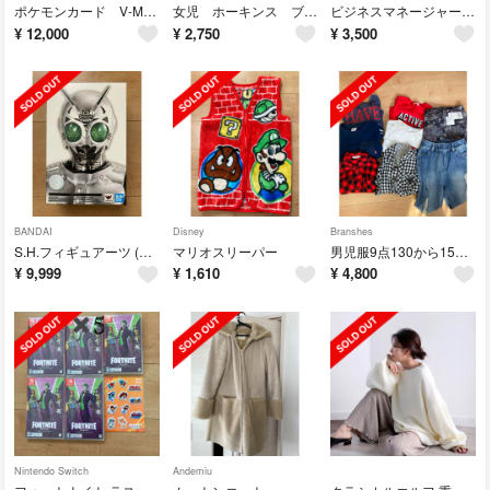
ポケモンカード V-MAXクライマックスと拡張パックプロモ4枚
女児 ホーキンス ブーツ
ビジネスマネージャー検定試験 公式テキスト&問題集
¥
12,000
¥
2,750
¥
3,500
BANDAI
Disney
Branshes
S.H.フィギュアーツ (真骨彫製法) シャドームーン
マリオスリーパー
男児服9点130から150サイズまとめ売り
¥
9,999
¥
1,610
¥
4,800
Nintendo Switch
Andemiu