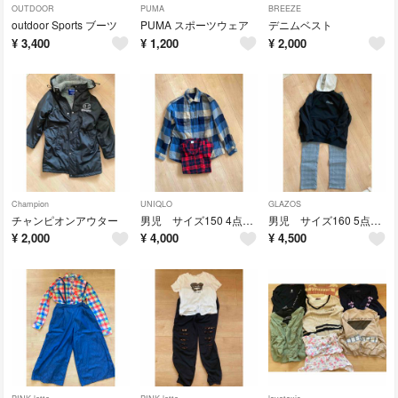
OUTDOOR
PUMA
BREEZE
outdoor Sports ブーツ
PUMA スポーツウェア
デニムベスト
¥
3,400
¥
1,200
¥
2,000
Champion
UNIQLO
GLAZOS
チャンピオンアウター
男児 サイズ150 4点まとめ売り
男児 サイズ160 5点まとめ売り
¥
2,000
¥
4,000
¥
4,500