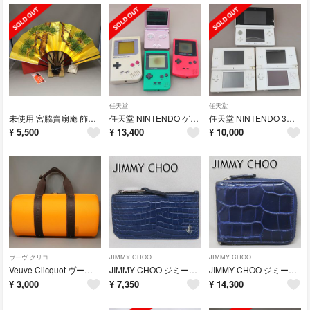
任天堂
任天堂
未使用 宮脇賣扇庵 飾扇 金 銀 両面松 飾扇子 9.5寸 扇子
任天堂 NINTENDO ゲームボーイ 本体 計 4点 まとめ売り おまけ付き
任天堂 NINTENDO 3DS ＆ DS Lite 本体 計 3点 まとめ売り
¥
5,500
¥
13,400
¥
10,000
ヴーヴ クリコ
JIMMY CHOO
JIMMY CHOO
Veuve Clicquot ヴーヴ・クリコ トラベラーケース ショルダー付き
JIMMY CHOO ジミーチュウ フラグメントケース カードケース 小銭入れ
JIMMY CHOO ジミーチュウ ラウンドファスナー コンパクトウォレット 紺
¥
3,000
¥
7,350
¥
14,300