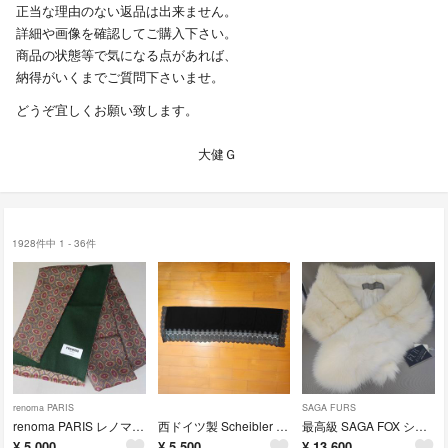
正当な理由のない返品は出来ません。
詳細や画像を確認してご購入下さい。
商品の状態等で気になる点があれば、
納得がいくまでご質問下さいませ。
どうぞ宜しくお願い致します。
大健Ｇ
1928件中 1 - 36件
renoma PARIS
SAGA FURS
renoma PARIS レノマ メンズストール メンズ マフラー Echarpes エシャルプ 31cm×138cm
西ドイツ製 Scheibler シャイブラー 刺繍 ベルベット レース ストール ブラックフォーマル ベロア オールド ビンテージ
最高級 SAGA FOX シャドウフォックス ストール サガフォックス 毛皮
¥
5,000
¥
5,500
¥
13,600