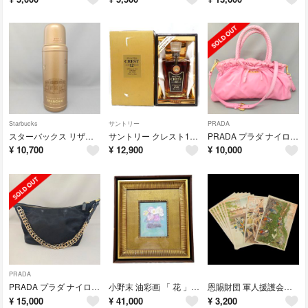
Starbucks
サントリー
PRADA
スターバックス リザーブ ロースタリー 上海 限定 ステンレスボトル 水筒
サントリー クレスト12年 向獅子 箱付き SUNTORY CREST 廃盤品
PRADA プラダ ナイロン 2WAY バッグ ショルダー ハンドバッグ ピンク
¥
10,700
¥
12,900
¥
10,000
PRADA
PRADA プラダ ナイロン ワンショルダー チェーン ショルダー ポーチ 黒
小野末 油彩画 「 花 」0号 洋画 絵画 絵 静物画 物故 小野 末
恩賜財団 軍人援護会兵庫県支部 大東亜戦争 一周年記念 郵便はがき 8枚
¥
15,000
¥
41,000
¥
3,200