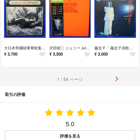
大日本帝國陸軍軍歌集 戦時歌謡選集【 陸軍編 】LP レコード
沢田研二 ジュリー Julie III 日生劇場リサイタル LPレコード 2枚組
藤圭子「 藤圭子演歌を歌う 」1970年10月23日 渋谷公会堂 LPレコード
¥
3,700
¥
3,500
¥
3,000
1 / 54 ページ
取引の評価
5.0
評価を見る