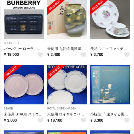
BURBERRY
バーバリー ローラ コンチネンタルウォレット ラウンドファスナー 長財布
未使用 九谷焼 陶勝窯 金彩 花瓶 九谷陶勝 花入 24.5cm 木箱付き
美品 マニュファクチャー ロワイヤルリモージュ カップ＆ソーサー ＆ プレート
¥
19,000
¥
2,400
¥
3,700
STAUB
ROYAL COPENHAGEN
未使用 STAUB ストウブ フラット プレート 20cm ローズ 2枚
未使用 ロイヤルコペンハーゲン プリンセス プレート 27cm 3枚
小椋佳 「 遠ざかる風景 」 ライブアルバム LP レコード 2枚組 帯付き
¥
3,000
¥
18,100
¥
3,300