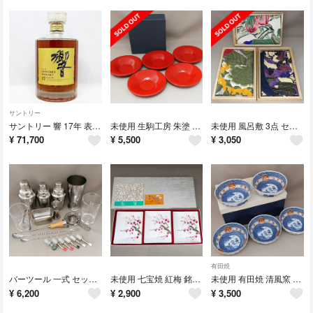
サントリー
サントリー 響 17年 表裏 ゴールド 両面 金ラベル 響17年 750ml
未使用 生駒工房 朱塗 天然木 漆器 茶托 5枚組 紙箱付き
未使用 風呂敷 3点 セット 三越購入 ふろしき 木箱入り
¥
71,700
¥
5,500
¥
3,050
有田焼
バーツール 一式 セット シェイカー ミキシンググラス ボストンシェイカー 他
未使用 七宝焼 紅梅 銘々皿 3点 セット tsutanka ツタンカ
未使用 有田焼 清風窯 錦山水 金彩春秋文 輪花 小鉢揃 5枚 箱付き
¥
6,200
¥
2,900
¥
3,500