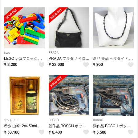
Lego
PRADA
LEGO レゴブロック 約2150g レゴ ブロック 2.15kg
PRADA プラダ ナイロン ワンショルダー 三角ロゴ ショルダーバッグ 黒
新品 美品 ヘマタイト 磁気 ネックレス パワーストーン ヘマタイトネックレス
¥
2,200
¥
22,000
¥
950
サントリー
BOSCH
BOSCH
希少 山崎12年 50ml 限定ボトル 水彩画ラベル ピュアモルト グラス 付き
動作品 BOSCH ボッシュ ハンマードリル GBH2-26RE ハンマドリル
動作品 BOSCH ボッシュ ハンマードリル GBH2-26RE ハンマドリル
¥
53,100
¥
6,400
¥
5,500