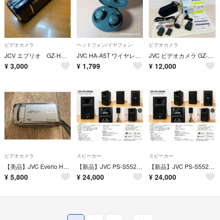
ビデオカメラ
ヘッドフォン/イヤフォン
ビデオカメラ
JCV エブリオ GZ-HM460
JVC HA-A5T ワイヤレスイヤホン 両耳ペア 充電ケース グリーン 動作品 中古 格安
JVC ビデオカメラ GZ-E565-N 追加バッテリー付き
¥
3,000
¥
1,799
¥
12,000
ビデオカメラ
スピーカー
スピーカー
【美品】JVC Everio HDDビデオカメラ GZ-MG840
【新品】JVC PS-S552B 業務用2ウェイスピーカー 130W
【新品】JVC PS-S552B 業務用2ウェイスピーカー 130W
¥
5,800
¥
24,000
¥
24,000