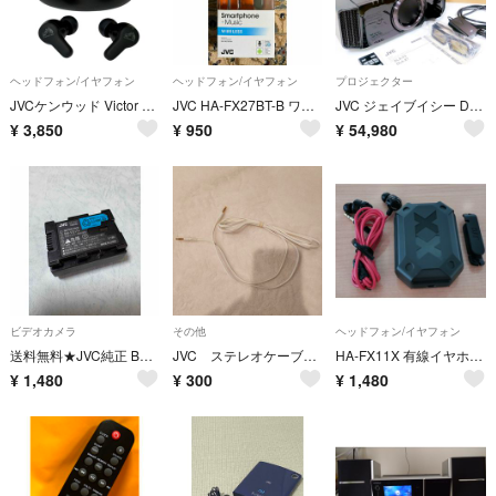
ヘッドフォン/イヤフォン
ヘッドフォン/イヤフォン
プロジェクター
JVCケンウッド Victor ワイヤレスイヤホン HA-A20T-B ブラック
JVC HA-FX27BT-B ワイヤレスイヤホン
JVC ジェイブイシー DLA-X3-B D-ILA ホームシアタープロジェクター 3Dメガネ 3Dシンクロエミッター DILA
¥
3,850
¥
950
¥
54,980
ビデオカメラ
その他
ヘッドフォン/イヤフォン
送料無料★JVC純正 BN-VG114★電池パック バッテリー
JVC ステレオケーブル イヤホンジャック
HA-FX11X 有線イヤホン JVC
¥
1,480
¥
300
¥
1,480