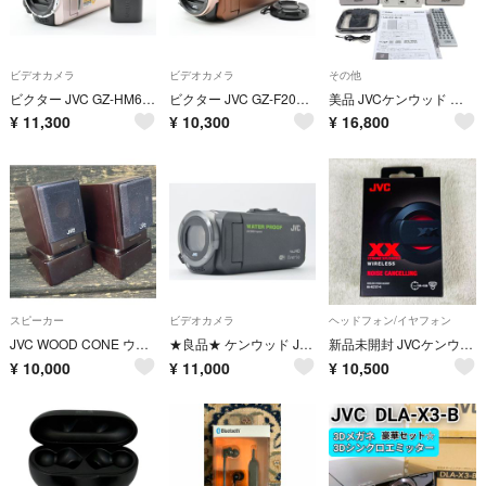
ビデオカメラ
ビデオカメラ
その他
ビクター JVC GZ-HM670 ピンク #5599
ビクター JVC GZ-F200-T ライトブラウン #5600
美品 JVCケンウッド ビクター マイクロコンポーネントMDシステム UX-Z2
¥
11,300
¥
10,300
¥
16,800
スピーカー
ビデオカメラ
ヘッドフォン/イヤフォン
JVC WOOD CONE ウッドコーン スピーカー SP-EXNW1 ジャンク品
★良品★ ケンウッド JVC Everio GZ-RX500 ビデオカメラ B4501 #33
新品未開封 JVCケンウッド ワイヤレスイヤホン ノイズキャンセリング レッド
¥
10,000
¥
11,000
¥
10,500