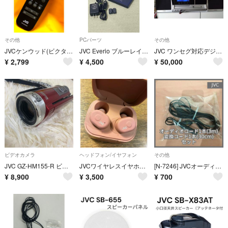
その他
PCパーツ
その他
JVCケンウッド(ビクター)コンポNX-W30 純正リモコンRM-SNXW30
JVC Everio ブルーレイディスクドライブ CU-BD5-A 即日発送！
JVC ワンセグ対応デジタルメディアシステム NX-TC5-B
¥
2,799
¥
4,500
¥
50,000
ビデオカメラ
ヘッドフォン/イヤフォン
その他
JVC GZ-HM155-R ビデオカメラ SDカード2枚と充電器付 動作確認済み
JVCワイヤレスイヤホン ピンク
[N-7246] JVCオーディオコード1本(3m) + 変換コード1本(30cm) セット
¥
8,900
¥
3,500
¥
700