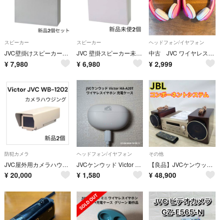
スピーカー
スピーカー
ヘッドフォン/イヤフォン
JVC壁掛けスピーカー新品2個セット定価25000円
JVC 壁掛スピーカー未使用品2個セット
中古 JVC ワイヤレス キッズヘッドホン ピンク 本体 2個セット
¥
7,980
¥
6,980
¥
2,999
防犯カメラ
ヘッドフォン/イヤフォン
その他
JVC屋外用カメラハウジング 新品2個 定価90000円
JVCケンウッド Victor HA-A20T ワイヤレスイヤホン 充電ケース ホワイト 白 充電器本体 中古
【良品】JVCケンウッド コンポ EX-HR5
¥
20,000
¥
1,580
¥
48,900