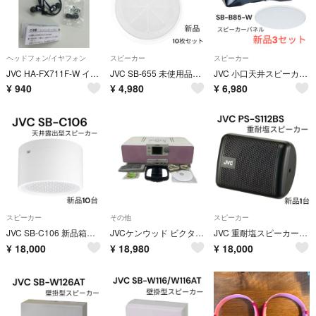
ヘッドフォン/イヤフォン
スピーカー
スピーカー
JVC HA-FX711F-W インナーイヤーヘッドフォン
JVC SB-655 未使用品10枚セット定価36000円
JVC 小口天井スピーカー アッテネーター、パネル3台セット
¥
940
¥
4,980
¥
6,980
スピーカー
その他
スピーカー
JVC SB-C106 新品箱無し10台
JVCケンウッド ビクター メモリーポータブルシステム ピンク RD-M1-P
JVC 重耐塩スピーカー 新品1台
¥
18,000
¥
18,980
¥
18,000