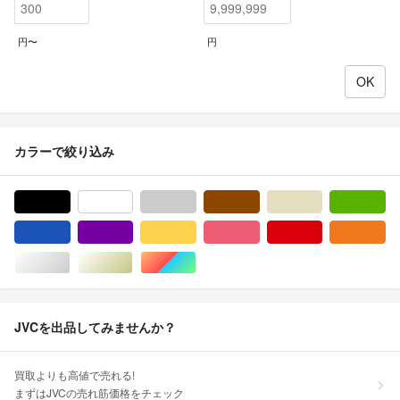
円〜
円
カラーで絞り込み
ブラック/黒色系
ホワイト/白色系
グレー/灰色系
ブラウン/茶色系
ベージュ系
グ
ブルー・ネイビー/青色系
パープル/紫色系
イエロー/黄色系
ピンク/桃色系
レッド/赤色系
オ
シルバー/銀色系
ゴールド/金色系
マルチカラー
JVCを出品してみませんか？
買取よりも高値で売れる!
まずはJVCの売れ筋価格をチェック