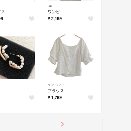
GU
プス
ワンピ
99
¥
2,199
NICE CLAUP
ス
ブラウス
¥
1,799