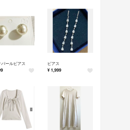
クパールピアス
ピアス
99
¥
1,999