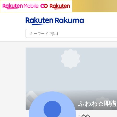
ふわわ☆即購
ふわわ