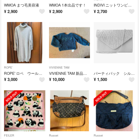
WMOA まつ毛美容液
WMOA 1本出品です！
INDIVI ニットワンピース 15号
¥
2,900
¥
2,900
¥
2,700
ROPE’
VIVIENNE TAM
ROPE' ロペ ウール カシミヤ ニットワンピース 11〜13号
VIVIENNE TAM 新品ニット かなり暖かい
パーティバック シルバー 新品
¥
3,000
¥
10,000
¥
1,500
FEILER
Russet
Russet