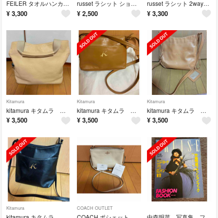
FEILER タオルハンカチ コロコロパンダ
russet ラシット ショルダーバック ブラウン 斜め掛け
russet ラシット 2wayショルダーバック ネイビー
¥
3,300
¥
2,500
¥
3,300
Kitamura
Kitamura
Kitamura
kitamura キタムラ トートバッグ
kitamura キタムラ ベージュ ポシェット ショルダー
kitamura キタムラ ショルダー エルメス調カラー
¥
3,500
¥
3,500
¥
3,500
Kitamura
COACH OUTLET
kitamura キタムラ 黒 ショルダー ポシェット
COACH ポシェット
中森明菜 写真集 ファッション雑誌風1989JULY