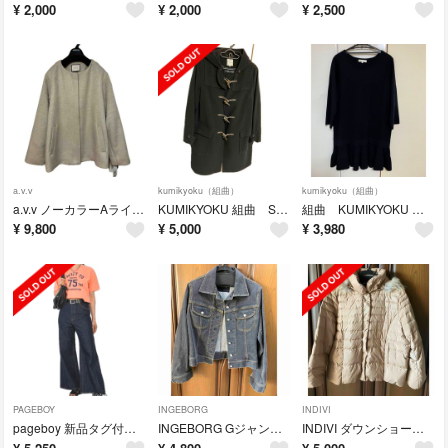
¥
2,000
¥
2,000
¥
2,500
a.v.v
kumikyoku（組曲）
kumikyoku（組曲）
a.v.v ノーカラーAラインコート 新品 ベージュ 42サイズ
KUMIKYOKU 組曲 SALE❗️サイズ7 ダッフルコート 美品 ブラック
組曲 KUMIKYOKU ニットワンピース サイズ6 濃紺カラー
¥
9,800
¥
5,000
¥
3,980
PAGEBOY
INGEBORG
INDIVI
pageboy 新品タグ付き フルワイドジーンズ サイズ27
INGEBORG Gジャン ブラック サイズL (ピンクハウス )
INDIVI ダウンショートコート 軽くてあったかい！サイズ46 17号