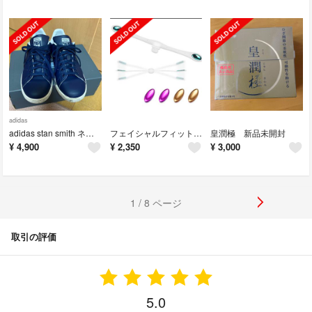
adidas
adidas stan smith ネイビー 25cm
フェイシャルフィットネス EMAYO 大人気！表情筋 トレーニング器
皇潤極 新品未開封
¥
4,900
¥
2,350
¥
3,000
1 / 8 ページ
取引の評価
5.0