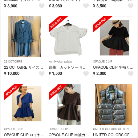
¥
3,900
¥
3,980
¥
3,500
22 OCTOBRE
kumikyoku（組曲）
OPAQUE.CLIP
22 OCTOBRE サイズ44 セットアップ ブラックフォーマルとしても！
組曲 カットソー サイズ6
OPAQUE.CLIP 半袖カットソー 黒 40／Lサイズ
¥
10,000
¥
1,500
¥
2,000
OPAQUE.CLIP
OPAQUE.CLIP
UNITED COLORS OF BENETTON.
OPAQUE.CLIP ロイヤルブルー 半袖カットソー 40／Lサイズ
OPAQUE.CLIP 半袖カットソー ダークブラウン 40／Lサイズ
UNITED COLORS OF BENETTON ダウンベスト 黒サイズ48