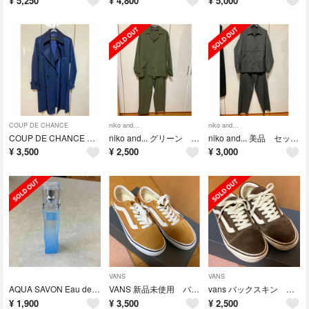
¥
5,250
¥
4,800
¥
5,000
COUP DE CHANCE
niko and...
niko and...
COUP DE CHANCE トレンチコート ロイヤルブルー サイズ40
niko and... グリーン セットアップ サイズ④
niko and... 美品 セットアップ グレー M 秋に大活躍！
¥
3,500
¥
2,500
¥
3,000
VANS
VANS
AQUA SAVON Eau de Toilette
VANS 新品未使用 バックスキン×キャンバス 23cm
vans バックスキン ダークブラウン 24.5cm
¥
1,900
¥
3,500
¥
2,500