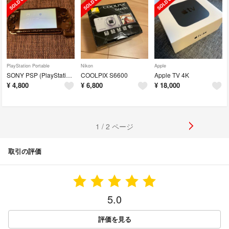
PlayStation Portable
Nikon
Apple
SONY PSP (PlayStationPortable)
COOLPIX S6600
Apple TV 4K
¥
4,800
¥
6,800
¥
18,000
1 / 2 ページ
取引の評価
5.0
評価を見る