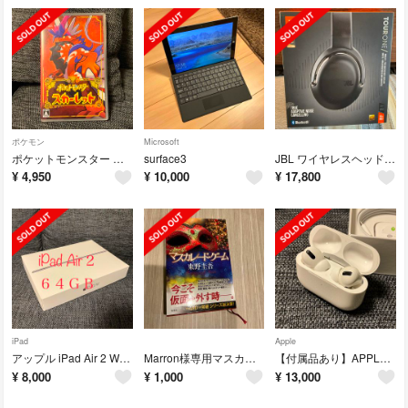
ポケモン
Microsoft
ポケットモンスター スカーレット Switch
surface3
JBL ワイヤレスヘッドホン TOUR ONE
¥
4,950
¥
10,000
¥
17,800
iPad
Apple
アップル iPad Air 2 WiFi 64GB スペースグレイ
Marron様専用マスカレード・ゲーム
【付属品あり】APPLE AirPods Pro
¥
8,000
¥
1,000
¥
13,000