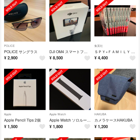
POLICE
集英社
POLICE サングラス
DJI OM4 スマートフォンジンバル
ＳＰＹ×ＦＡＭＩＬＹ 1〜9巻
¥
2,900
¥
8,500
¥
4,400
Apple
Apple Watch
HAKUBA
Apple Pencil Tips 2個
Apple Watch ソロループ 8 ブラック
カメラケースHAKUBA
¥
1,500
¥
1,800
¥
1,200