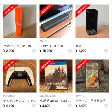
SONY
タマハシ プリマ・ポポ ハンディブレンダー PP-114
SONY HT-MT500
傘立て
¥
2,000
¥
15,000
¥
1,200
PlayStation
SQUARE ENIX
ポケモン
デュアルセンス ジャンク品
NieR Replicant ver.1.22474487139... PS4
ポケモン 早期購入特典 ピカチュウ
¥
4,100
¥
3,800
¥
1,400