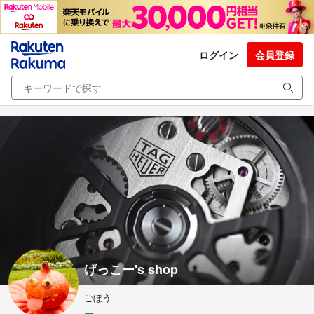
ログイン
会員登録
げっこー's shop
ごぼう