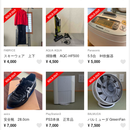
FABRICE
AQUA AQUA
Panasonic
スキーウェア 上下
掃除機 AQC-HF500
5.5合 IH炊飯器
¥
4,000
¥
4,500
¥
5,000
asics
PlayStation3
BALMUDA
安全靴 28.0cm
PS3本体 正常品
バルミューダ GreenFan
¥
7,000
¥
7,000
¥
7,500