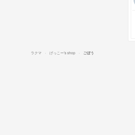
ラクマ
げっこー's shop
ごぼう