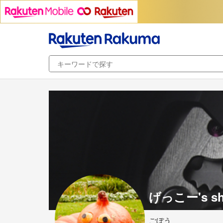
げっこー's s
ごぼう