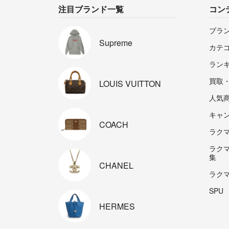
注目ブランド一覧
コン
ブラ
Supreme
カテ
ラン
買取
LOUIS
VUITTON
人気
キャ
COACH
ラクマp
ラク
集
CHANEL
ラク
SPU
HERMES