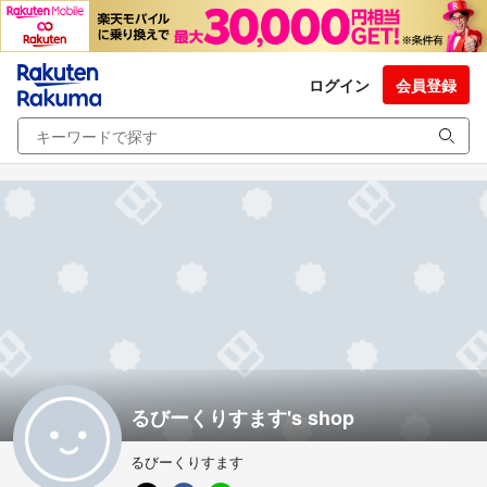
ログイン
会員登録
るびーくりすます's shop
るびーくりすます