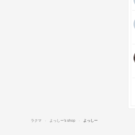
ラクマ
よっしー's shop
よっしー