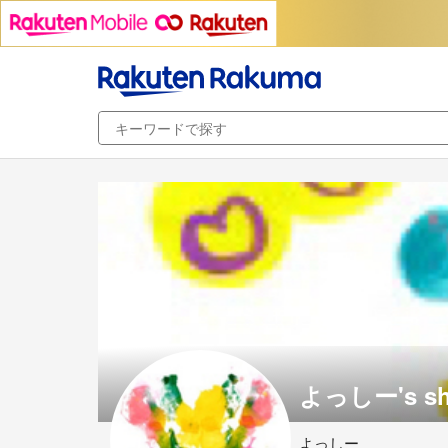
よっしー's s
よっしー