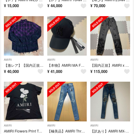
¥
15,000
¥
44,000
¥
70,000
AMIRI
AMIRI
AMIRI
【激レア】【国内正規】AMIRI FOREVER チェックシャツ XS アミリ
【本物】AMIRI MA FULL CANVAS HAT アミリ キャップ
【国内正規】AMIRI x CHEMIST レザー スター スウェットパンツ
¥
40,000
¥
41,000
¥
115,000
AMIRI
AMIRI
AMIRI
AMIRI Flowers Print Tee Lサイズ アミリ
【極美品】AMIRI Thrasher Jeans 29 インチ
【訳あり】AMIRI MX-1 29インチ アミリ デニム