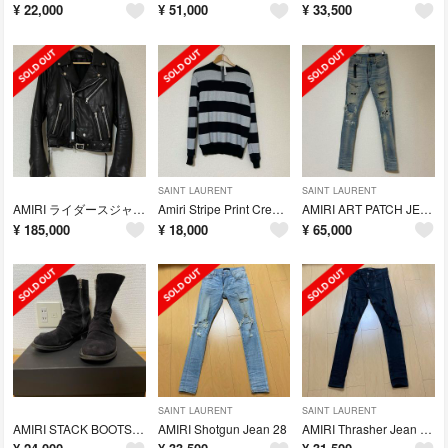
¥
22,000
¥
51,000
¥
33,500
SAINT LAURENT
SAINT LAURENT
AMIRI ライダースジャケット Sサイズ アミリ
Amiri Stripe Print Crew Sサイズ アミリ
AMIRI ART PATCH JEAN 28 アミリ
¥
185,000
¥
18,000
¥
65,000
SAINT LAURENT
SAINT LAURENT
AMIRI STACK BOOTS 42
AMIRI Shotgun Jean 28
AMIRI Thrasher Jean WAX 29 アミリ