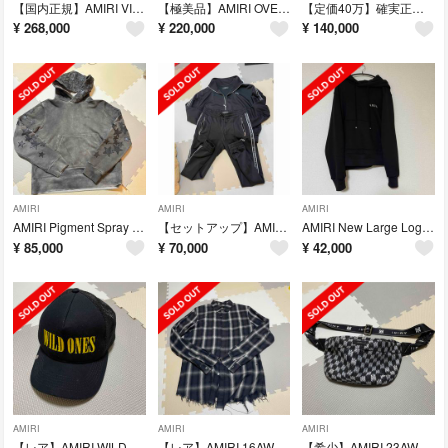
【国内正規】AMIRI VINTAGE PATCH VARSITY アミリ L
【極美品】AMIRI OVERSIZED EAGLE VARSITY M アミリ
【定価40万】確実正規品 国内正規サンローラン テディジャケット サイズ46
¥
268,000
¥
220,000
¥
140,000
AMIRI
AMIRI
AMIRI
AMIRI Pigment Spray Star Hoodie M アミリ
【セットアップ】AMIRI 19SS TRACK JACKET & PANTS
AMIRI New Large Logo Hoodie Mサイズ アミリ
¥
85,000
¥
70,000
¥
42,000
AMIRI
AMIRI
AMIRI
【レア】AMIRI WILD ONES TRUCKER HAT CAP アミリ
【レア】AMIRI 16AW Super Soft Shotgun M アミリ
【希少】AMIRI 23AW Warp Logo Cross Body Bag