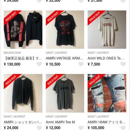
¥
24,000
¥
33,500
¥
31,500
BALENCIAGA
SAINT LAURENT
SAINT LAURENT
【確実正規品 最安】VETEMENTS タイタニック パーカー XS
AMIRI VINTAGE ARMY TEE L
Amiri WILD ONES Tee XS
¥
130,000
¥
10,500
¥
7,500
SAINT LAURENT
SAINT LAURENT
SAINT LAURENT
AMIRI ショットガンパーカー XS
Amiri AMIRI Tee M
AMIRI 18AW アミリ Sneak 29
¥
24,000
¥
12,000
¥
105,000