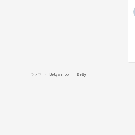
ラクマ
Betty's shop
Betty