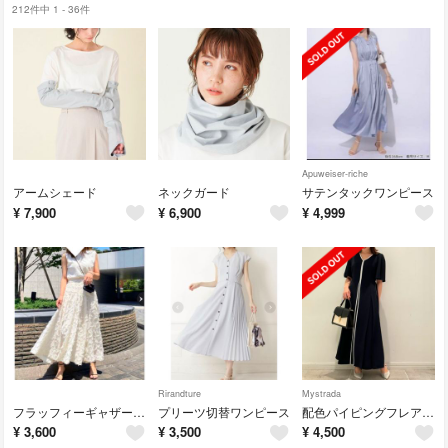
212件中 1 - 36件
Apuweiser-riche
アームシェード
ネックガード
サテンタックワンピース
¥
7,900
¥
6,900
¥
4,999
Rirandture
Mystrada
フラッフィーギャザースカート
プリーツ切替ワンピース
配色パイピングフレアワンピース
¥
3,600
¥
3,500
¥
4,500