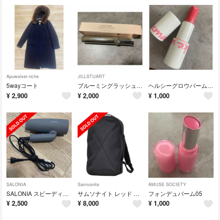
Apuweiser-riche
JILLSTUART
5wayコート
ブルーミングラッシュニュアンスカーラー19
ヘルシーグロウバームスティック18
¥
2,900
¥
2,000
¥
1,000
SALONIA
Samsonite
AMUSE SOCIETY
SALONIA スピーディーイオンドライヤー グレー SL-013GR
サムソナイト レッド リュック
フォンデュバーム05
¥
2,500
¥
8,000
¥
1,000