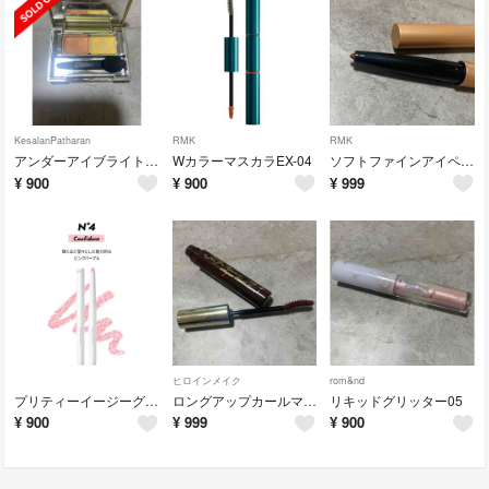
KesalanPatharan
RMK
RMK
アンダーアイブライトナー
WカラーマスカラEX-04
ソフトファインアイペンシルEX-07
¥
900
¥
900
¥
999
ヒロインメイク
rom&nd
プリティーイージーグリッタースティック
ロングアップカールマスカラ02
リキッドグリッター05
¥
900
¥
999
¥
900