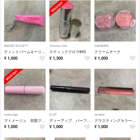
AMUSE SOCIETY
Christian Dior
CANMAKE
ティントバームキーリング02
スティックグロウ865
クリームチーク
¥
1,000
¥
1,300
¥
1,000
matomage
D-UP
rom&nd
マトメージュ 前髪グルーa
ディーアップ パーフェクトエクステンションマスカラforカール プラムブラック
グラスティングカラーグロス01
¥
1,000
¥
1,000
¥
1,000