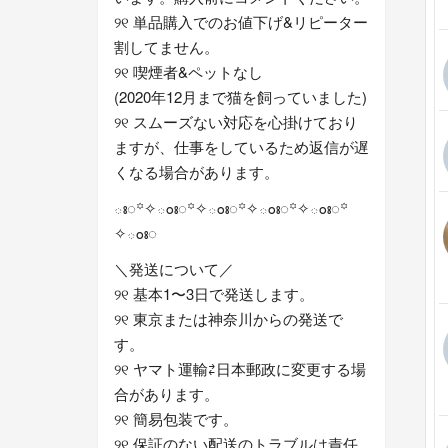
୨୧ 単品購入でのお値下げ&リピーター
割してません。
୨୧ 喫煙者&ペットなし
(2020年12月まで猫を飼っていました)
୨୧ スムーズない対応を心掛けており
ますが、仕事をしているため返信が遅
くなる場合があります。
ః◌꙳✧ంః◌꙳✧ంః◌꙳✧ంః◌꙳✧ంః◌꙳
✧ంః◌
＼発送について／
୨୧ 基本1〜3日で発送します。
୨୧ 東京または神奈川からの発送で
す。
୨୧ ヤマト運輸⇄日本郵政に変更する場
合があります。
୨୧ 簡易包装です。
୨୧ 保証のない配送のトラブルは責任