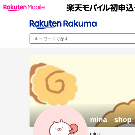
mina shop
mina