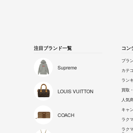
注目ブランド一覧
コン
ブラ
Supreme
カテ
ラン
買取
LOUIS
VUITTON
人気
キャ
COACH
ラクマp
ラク