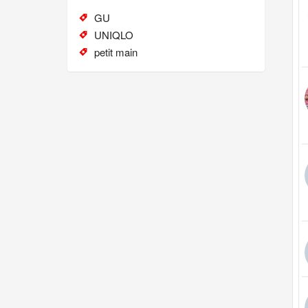
GU
UNIQLO
petit main