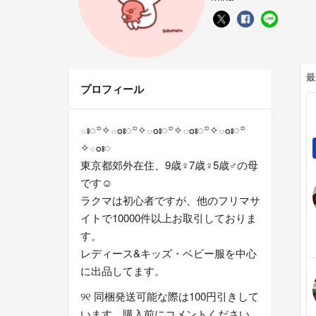
最
プロフィール
ః◌꙳✧ంః◌꙳✧ంః◌꙳✧ంః◌꙳✧ంః◌꙳
✧ంః◌
東京都郊外在住、9歳♀7歳♀5歳♂の母
です☺︎
ラクマは初心者ですが、他のフリマサ
イトで10000件以上お取引しておりま
す。
レディース&キッズ・ベビー服を中心
に出品してます。
୨୧ 同梱発送可能な際は100円引きして
います。購入前にコメントください。