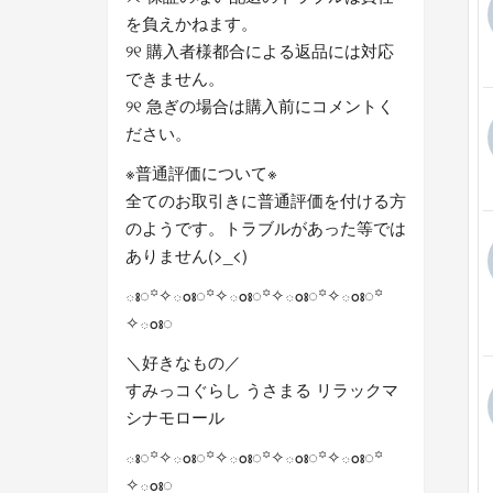
を負えかねます。
୨୧ 購入者様都合による返品には対応
できません。
୨୧ 急ぎの場合は購入前にコメントく
ださい。
※普通評価について※
全てのお取引きに普通評価を付ける方
のようです。トラブルがあった等では
ありません(>_<)
ః◌꙳✧ంః◌꙳✧ంః◌꙳✧ంః◌꙳✧ంః◌꙳
✧ంః◌
＼好きなもの／
すみっコぐらし うさまる リラックマ
シナモロール
ః◌꙳✧ంః◌꙳✧ంః◌꙳✧ంః◌꙳✧ంః◌꙳
✧ంః◌