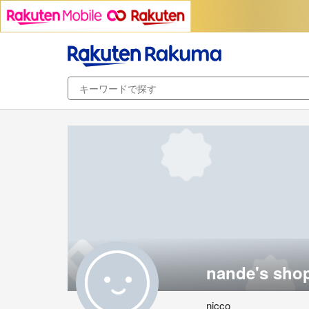
nande's sho
nicco