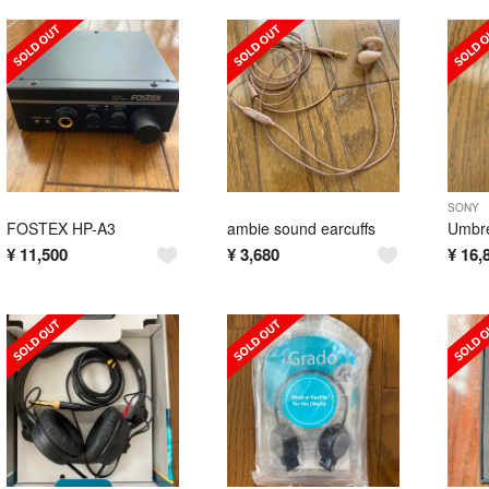
SONY
FOSTEX HP-A3
ambie sound earcuffs
¥
11,500
¥
3,680
¥
16,