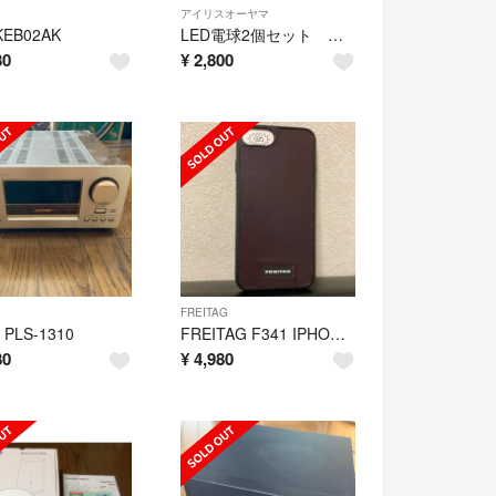
アイリスオーヤマ
KEB02AK
LED電球2個セット 人感センサー付 LDR8L-H-S6
80
¥
2,800
FREITAG
 PLS-1310
FREITAG F341 IPHONE 8 / 7 / SE
80
¥
4,980