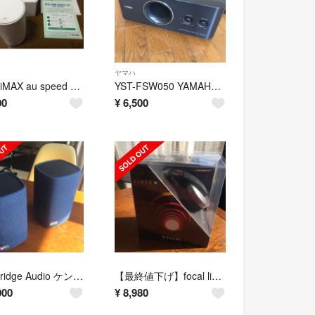
ヤマハ
UQ WiMAX au speed Wi-Fi HOME L01
YST-FSW050 YAMAHA サブウーファー
00
¥
6,500
Cambridge Audio ケンブリッジオーディオ YOYO (M)
【最終値下げ】focal listen ヘッドホン
000
¥
8,980