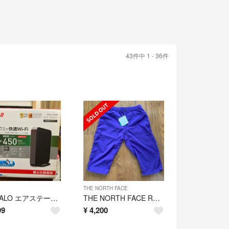
43件中 1 - 36件
THE NORTH FACE
BUFFALO エアステーション WZR-900DHP
THE NORTH FACE REMEX 3/4 PANT
99
¥
4,200