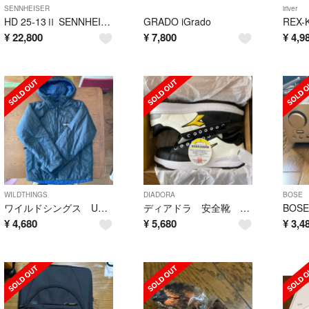
SENNHEISER
iriver
HD 25-13Ⅱ SENNHEISER ゼンハイザー
GRADO iGrado
REX-
¥
22,800
¥
7,800
¥
4,9
WILDTHINGS
DIADORA
BOSE
ワイルドシングス USA製リバーシブル プリマロフト フーデッドジャケット
ディアドラ 安全靴 KW-251
BOSE
¥
4,680
¥
5,680
¥
3,4