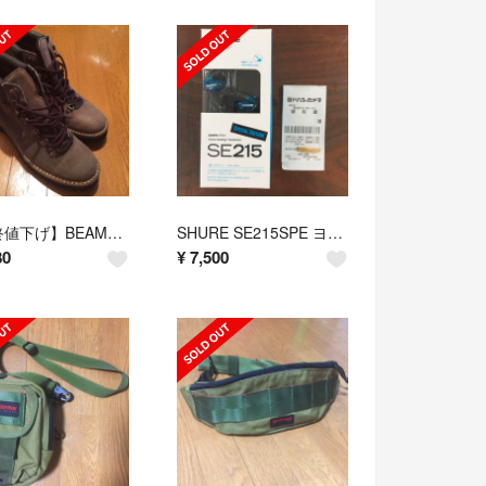
【最終値下げ】BEAMS購入【CEBO セボ】 マウンテンブーツ 未使用
SHURE SE215SPE ヨドバシ購入レシートあり 本物
80
¥
7,500