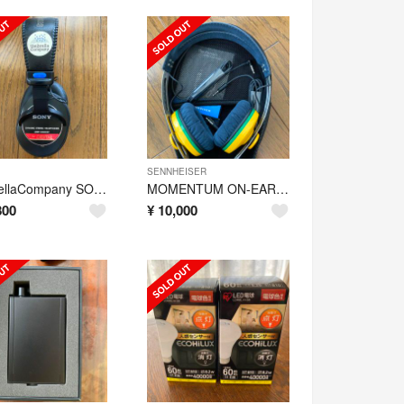
SENNHEISER
UmbrellaCompany SONY MDR-CD900ST BTL-MOD
MOMENTUM ON-EAR SAMBA SENNHEISER ゼンハイザー
800
¥
10,000