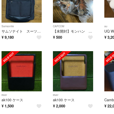
Samsonite
CAPCOM
au
サムソナイト スーツケース
【未開封】モンハン リオレウス ヘッドフィギュア
¥
9,180
¥
500
¥
3,2
iriver
iriver
ak100 ケース
ak100 ケース
¥
1,500
¥
2,000
¥
22,