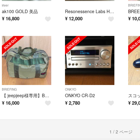
iriver
BRIEFI
ak100 GOLD 美品
Resonessence Labs HERUS USB DAC
¥
16,800
¥
12,000
¥
10,
BRIEFING
ONKYO
【 jeepjeep様専用】BREEFING デュアルダッフル カーキ
ONKYO CR-D2
¥
16,000
¥
2,780
¥
29,
1 / 2 ページ