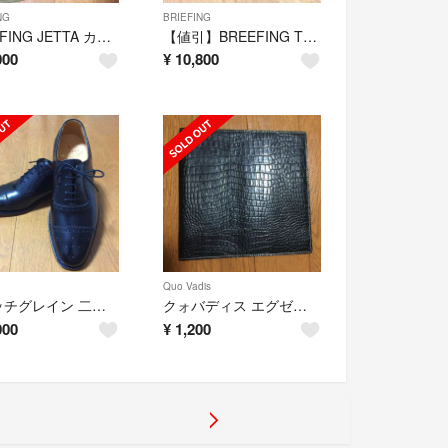
NG
BRIEFING
BREEFING JETTA カーキ 廃盤 レア ブリーフィング
【値引】BREEFING TRIPOD カーキ 廃盤 レア ブリーフィング
000
¥
10,800
Quo Vadis
スコッチグレイン 二足セット 25.0 新品 ブラック ブラウン
クォバディス エグゼクティブノート カバー
000
¥
1,200