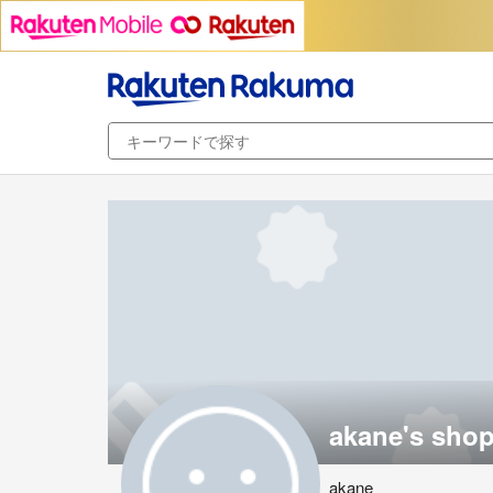
akane's sho
akane