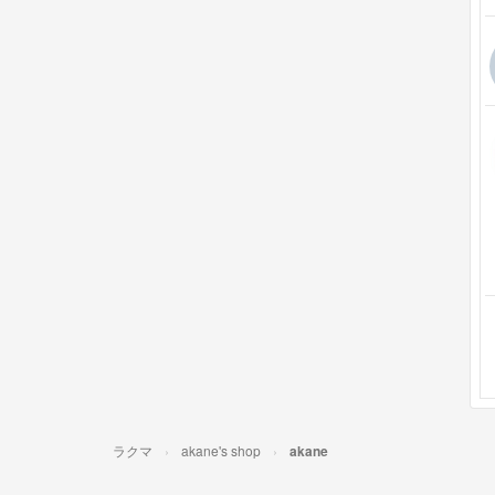
ラクマ
akane's shop
akane