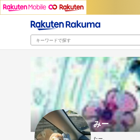
みー
たー。