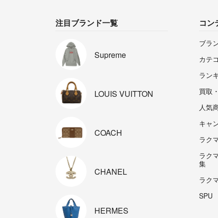
注目ブランド一覧
コン
ブラ
Supreme
カテ
ラン
買取
LOUIS
VUITTON
人気
キャ
COACH
ラクマp
ラク
集
CHANEL
ラク
SPU
HERMES