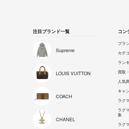
注目ブランド一覧
コン
ブラ
Supreme
カテ
ラン
買取
LOUIS
VUITTON
人気
キャ
COACH
ラクマp
ラク
集
CHANEL
ラク