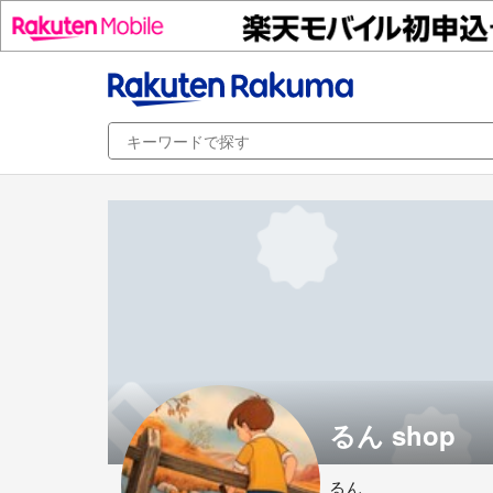
るん shop
るん