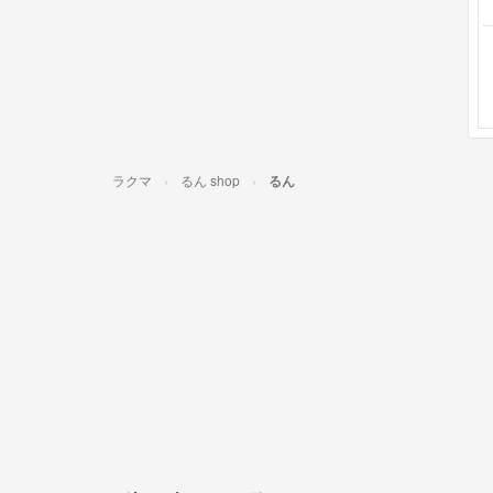
ラクマ
るん shop
るん