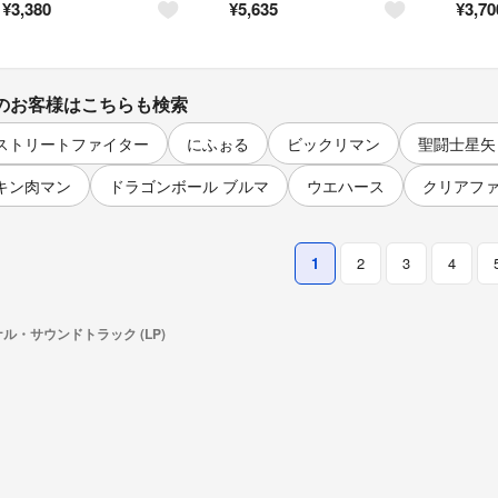
¥
3,380
¥
5,635
¥
3,70
のお客様はこちらも検索
ストリートファイター
にふぉる
ビックリマン
聖闘士星矢 
キン肉マン
ドラゴンボール ブルマ
ウエハース
クリアフ
1
2
3
4
ル・サウンドトラック (LP)