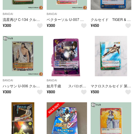
BANDAI
BANDAI
流星再び C-134 クルセイド ( #15188 )
ベクターソル U-007 クルセイド ( #16026 )
クルセイド TIGER & BUNNY2種類セット
¥
300
¥
300
¥
450
BANDAI
BANDAI
ハッサン U-006 クルセイド ( #15202 )
如月千歳 スパロボ クルセイド
マクロスクルセイド 第6弾 U-096 C YF-19 FASTパック [F]
¥
300
¥
800
¥
500