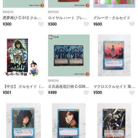
BANDAI
BANDAI
悪夢再び C-012 クルセイド 2枚 ( #11220 )
ロイヤル ハート ブレイカー C-053 クルセイド ( #15204 )
グルーヴ・クルセイド
¥
300
¥
300
¥
600
BANDAI
【中古】 クルセイド（2）
Ｄ兵器改造計画 C-039 サンライズ クルセイド 2枚 ( #9738 )
マクロスクルセイド 第6弾 C-054 C REMEMBER 16
¥
501
¥
499
¥
500