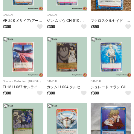
BANDAI
BANDAI
VF-25S メサイア(アーマードパック/オズマ機）U-115 クルセイド ( #16025 )
ジン ムソウ CH-010 クルセイド ( #16019 )
マクロスクルセイド カード
¥
300
¥
300
¥
850
Gundam Collection（BANDAI）
BANDAI
BANDAI
EI-18 U-067 サンライズ クルセイド ( #14952 )
カシム U-004 クルセイド ( #15201 )
シュレード エラン CH-006 クルセイド ( #16023 )
¥
300
¥
300
¥
300