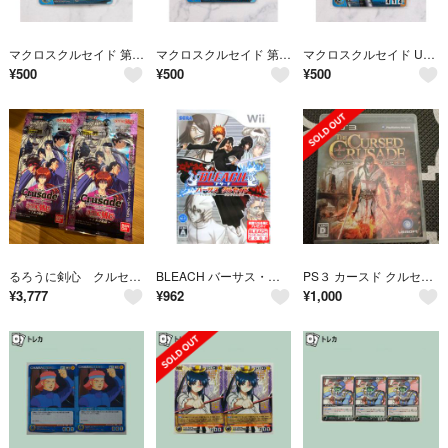
マクロスクルセイド 第6弾 C-050 U やさしさSAYONARA
マクロスクルセイド 第6弾 CH-065 U 早瀬未沙
マクロスクルセイド U-097 C VF-11C フルアーマード・サンダーボルト
¥
500
¥
500
¥
500
るろうに剣心 クルセイド 2パック 未開封 セット
BLEACH バーサス・クルセイド／Ｗｉｉ
PS３ カースド クルセイド
¥
3,777
¥
962
¥
1,000