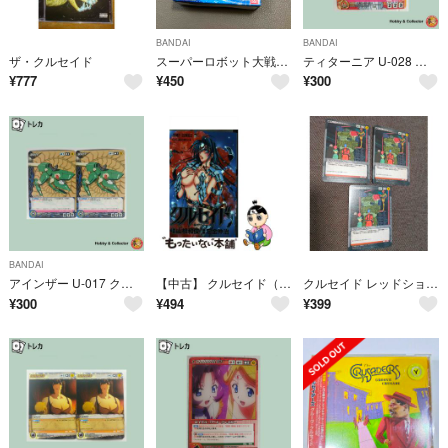
BANDAI
BANDAI
ザ・クルセイド
スーパーロボット大戦V クルセイド スターターセット SRW-ST01 パック
ティターニア U-028 クルセイド ( #16024 )
¥
777
¥
450
¥
300
BANDAI
アインザー U-017 クルセイド 2枚 ( #9105 )
【中古】 クルセイド（1）
クルセイド レッドショルダー
¥
300
¥
494
¥
399