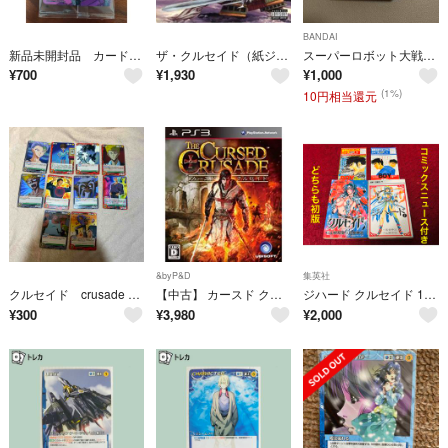
BANDAI
新品未開封品 カードゲーム クルセイド 「スーパーロボット大戦V」初回封入特典 如月千歳
ザ・クルセイド（紙ジャケット仕様）
スーパーロボット大戦Ｖクルセイド スターターセット（ＳＲＷ−ＳＴ０１）
¥
700
¥
1,930
¥
1,000
(1%)
10円相当還元
&byP&D
集英社
クルセイド crusade カード 10枚セット
【中古】 カースド クルセイド - PS3
ジハード クルセイド 1巻 初版 コミックスニュース
¥
300
¥
3,980
¥
2,000