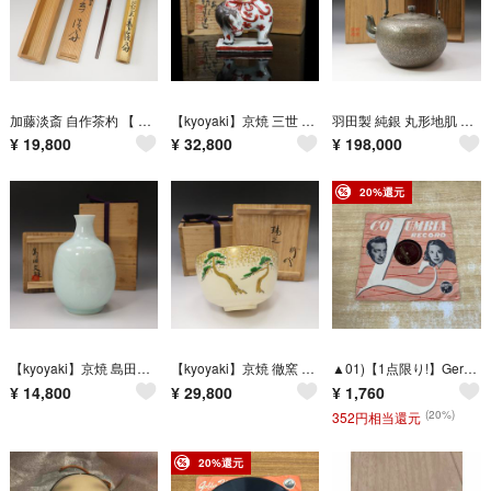
加藤淡斎 自作茶杓 【 銘：黒椿 】 昭和己未春日 木工・竹工芸 ユニセックス 骨董品
【kyoyaki】京焼 三世 三浦竹泉 造 倣古着彩 馬香立 陶磁器 _ 骨董品
羽田製 純銀 丸形地肌 湯沸瓶 重量：370g 純銀刻印有 純銀 _ 骨董品
¥
19,800
¥
32,800
¥
198,000
20%還元
【kyoyaki】京焼 島田文雄 造 花文 青白磁徳利 陶磁器 _ 骨董品
【kyoyaki】京焼 徹窯 造【 銘：瑞光 】 川上拙以 絵付 金彩色絵松 茶碗 薮内流十二代猗々斎 書付箱 陶磁器 _ 骨董品
▲01)【1点限り!】Geraldo's Gaucho Tango Orchestra/Yira! Yira!/ヘラルドスガウチョタンゴオーケストラ/ジーラジーラ/SPレコード/M153/A
¥
14,800
¥
29,800
¥
1,760
(20%)
352円相当還元
20%還元