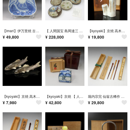
【Imari】伊万里焼 古伊万里 力士図 軍配形 皿 ( 大相撲 横綱 ) 陶磁器 _ 骨董品
【 人間国宝 島岡達三 】 造 象嵌赤絵 絵変組皿 6客 陶磁器 _ 骨董品
【kyoyaki】京焼 高木鳳子 造 翡翠鮎 置物 陶磁器 _ 骨董品
¥
49,800
¥
228,000
¥
19,800
【kyoyaki】京焼 高木鳳子 造 鮎 置物 一対 陶磁器 _ 骨董品
【kyoyaki】京焼 【 人間国宝 近藤悠三 】 作 山染付 【 流水白雲 】 香合 二重箱 陶磁器 _ 骨董品
堀内宗完 仙翁古稀作 竹茶杓 【 銘：喜び ( よろこび ) 】 木工・竹工芸 _ 骨董品
¥
7,980
¥
42,800
¥
29,800