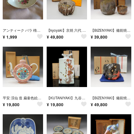
アンティーク バラ 楕円形 ボウル 皿
【kyoyaki】京焼 六代 清水六兵衛 造 銀白幼刻文菖蒲香合 七代 清水六兵衛 識箱 ( 昭和五十五年 夏 ) 陶磁器 _ 茶道具
【BIZENYAKI】備前焼 【 人間国宝 山本陶秀 】 造 備前徳利 猪口 陶印：万 陶磁器 _ 酒器
¥
1,999
¥
49,800
¥
39,800
平安 渓仙 造 扁壷色絵花鳥図 水注 陶磁器 _ 煎茶道具
【KUTANIYAKI】九谷焼 山田義明 ( 龍山 ) 造 色絵梅花図 扁壷 陶磁器 _ 骨董品
【BIZENYAKI】備前焼 市川透 造 ぐい呑み 酒器 陶磁器 _ 骨董品
¥
19,800
¥
19,800
¥
49,800