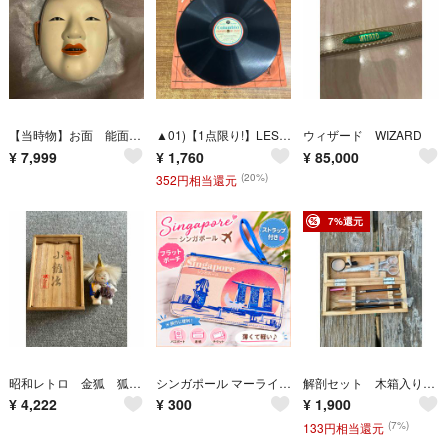
【当時物】お面 能面 若女面 小面 骨董品 工芸品 石膏 陶器 古美術 激レア ビンテージ アンティーク インテリア 壁掛け
▲01)【1点限り!】LES FEUILLES MORTES(枯葉)/Lucienne Delyle/リュシェンヌ・デリル/SPレコード/F32/シャンソン/A
ウィザード WIZARD
¥
7,999
¥
1,760
¥
85,000
(20%)
352円相当還元
7%還元
昭和レトロ 金狐 狐童子 人形 狐 棒無し 民芸品 郷土工芸品 小鍛治
シンガポール マーライオン ポーチ ペンケース 小物入れ 海外土産 旅行雑貨
解剖セット 木箱入り 理科実験教材 夏休み自由研究
¥
4,222
¥
300
¥
1,900
(7%)
133円相当還元