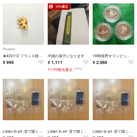
10%還元
Peugeot
★433112 フランス雑貨 ピンバッジ ピンズ★プジョー ライオン エンブレム
中国の扇子になります
1998長野オリンピック記念プルーフ貨幣3枚セット
¥
999
¥
1,111
¥
2,980
(10%)
111円相当還元
Listen to art -音で聴く名画- ゴッホサウンドキーホルダー ローヌ川の星月夜
Listen to art -音で聴く名画- ゴッホサウンドキーホルダー ローヌ川の星月夜
Listen to art -音で聴く名画- ゴッホサウンドキーホルダー ローヌ川の星月夜