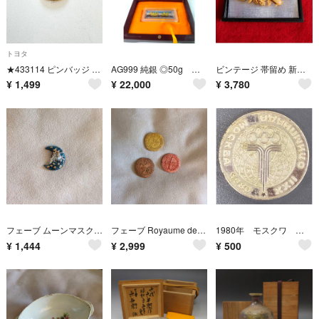
トヨタ
★433114 ピンバッジ ピンズ★トヨタ TOYOTA ロゴ エンブレム 金彩
AG999 純銀 ◎50g 銀インゴット 銀バー 中華銀條 馬到成功
ビンテージ 帯留め 新品 竹 彫刻 鯉 流水 花 手彫り ケース付属
¥
1,499
¥
22,000
¥
3,780
フェーブ ムーンマスク オブ ヴェネツィア
フェーブ Royaume de la Gourmandise 美食の王国 通貨
1980年 モスクワ オリンピック 記念メダル
¥
1,444
¥
2,999
¥
500