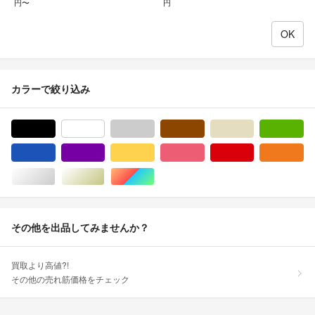
円〜
円
カラーで絞り込み
ブラック/黒色系
ホワイト/白色系
グレー/灰色系
ブラウン/茶色系
ベージュ系
グ
ブルー・ネイビー/青色系
パープル/紫色系
イエロー/黄色系
ピンク/桃色系
レッド/赤色系
オ
シルバー/銀色系
ゴールド/金色系
マルチカラー
その他を出品してみませんか？
買取より高値?!
その他の売れ筋価格をチェック