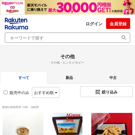
ログイン
会員登録
その他
その他 / エンタメ/ホビー
すべて
新品
中古
絞り込み
販売中のみ
おすすめ順
約30,000件中 145 - 180件