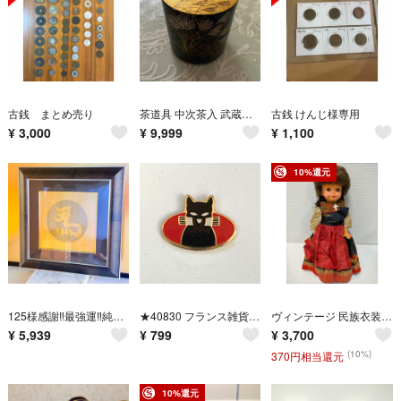
古銭 まとめ売り
茶道具 中次茶入 武蔵野蒔絵 佐々木麗峰作
古銭 けんじ様専用
¥
3,000
¥
9,999
¥
1,100
10%還元
125様感謝‼️最強運‼️純金「左馬」色紙 書家 作品 開運 大願成就
★40830 フランス雑貨 フレンチ ピンズ ピンバッジ クロネコ 黒猫
ヴィンテージ 民族衣装 人形 レトロ アンティーク 250912-6Y
¥
5,939
¥
799
¥
3,700
(10%)
370円相当還元
10%還元