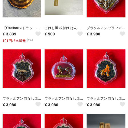
【Stratton/ストラットン】アンティーク コンパクトミラー イギリス製
こけし風 根付け はんこ 彫刻なし
プラクルアン ブラフマー神 開運 守護 御守り
¥
3,839
¥
500
¥
3,980
(5%)
191円相当還元
プラクルアン 首なし虎 開運 守護 御守り
プラクルアン 首なし虎 開運 守護 御守り
プラクルアン 首なし虎 開運 守護 御守り
¥
3,980
¥
3,980
¥
3,980