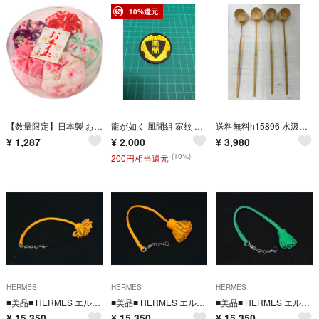
10%還元
【数量限定】日本製 お手玉 丸プラケース入り 桜柄 5個入 和柄
龍が如く 風間組 家紋 ロゴプレート ディスクプレート
送料無料h15896 水汲み 茶道具 柄杓 竹 4本セット まとめ
¥
1,287
¥
2,000
¥
3,980
(10%)
200円相当還元
HERMES
HERMES
HERMES
■美品■ HERMES エルメス カルメンチータ レザー シルバー金具 キーホルダー チャーム イエロー系 HF0132
■美品■ HERMES エルメス カルメンチータ レザー シルバー金具 タッセル キーホルダー チャーム イエロー系 FY3694
■美品■ HERMES エルメス カルメンチータ レザー シルバー金具 タッセル キーホルダー チャーム グリーン系 FY3693
¥
15,350
¥
15,350
¥
15,350