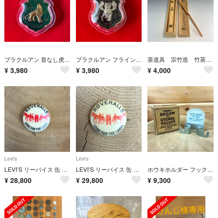
プラクルアン 首なし虎 開運 守護 御守り
プラクルアン フライングタイガー 開運 守護 御守り
茶道具 宗竹造 竹茶杓 朴堂書付 銘『初雁』 共箱
¥
3,980
¥
3,980
¥
4,000
Levi's
Levi's
LEVI’S リーバイス 缶 ピン バッジ KOVERALLS ビンテージ ヴィンテージ デニム ジーンズ Gジャン ディスプレイ
LEVI’S リーバイス 缶 ピン バッジ KOVERALLS ビンテージ ヴィンテージ デニム ジーンズ Gジャン ディスプレイ
ホウキホルダー フック アドバタイジング アンティーク アメリカ 店舗什器 古道具 壁掛け 箒 ビンテージ 雑貨
¥
28,800
¥
29,800
¥
9,300