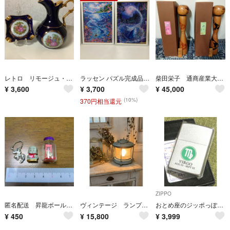
レトロ リモージュ・キャテル 花瓶 一輪挿し ピッチャー 灰皿 小物入れ 22K
ラッセン パズル完成品 2点セット イルカ 額入り 113019-2-002T
柴田栄子 通商産業大臣賞 【流れ】近代こけし 創作こけし
¥
3,600
¥
3,700
¥
45,000
(10%)
370円相当還元
ZIPPO
匿名配送 昇龍ボールチェーンチャーム（金運上昇）、お地蔵様（恋愛運上昇）、厄除け 3点まとめ売り
ヴィンテージ ランプ 船ランプ ガーデニング ランタン シャビーシック
おとめ座のジッポっぽ〜 ヴァーゴ Virgo 未使用品
¥
450
¥
15,800
¥
3,999