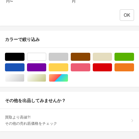
円〜
円
カラーで絞り込み
ブラック/黒色系
ホワイト/白色系
グレー/灰色系
ブラウン/茶色系
ベージュ系
グ
ブルー・ネイビー/青色系
パープル/紫色系
イエロー/黄色系
ピンク/桃色系
レッド/赤色系
オ
シルバー/銀色系
ゴールド/金色系
マルチカラー
その他を出品してみませんか？
買取より高値?!
その他の売れ筋価格をチェック