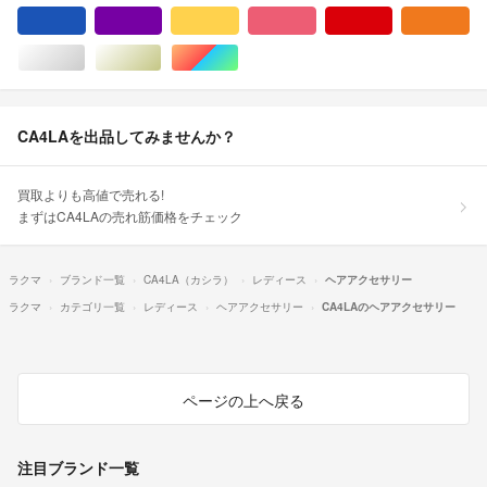
ブルー・ネイビー/青色系
パープル/紫色系
イエロー/黄色系
ピンク/桃色系
レッド/赤色系
オ
シルバー/銀色系
ゴールド/金色系
マルチカラー
CA4LAを出品してみませんか？
買取よりも高値で売れる!
まずはCA4LAの売れ筋価格をチェック
ラクマ
ブランド一覧
CA4LA（カシラ）
レディース
ヘアアクセサリー
ラクマ
カテゴリ一覧
レディース
ヘアアクセサリー
CA4LAのヘアアクセサリー
ページの上へ戻る
注目ブランド一覧