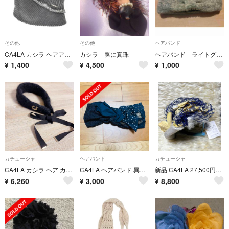
その他
その他
ヘアバンド
CA4LA カシラ ヘアアクセサリー グレー 【古着】【中古】【送料無料】
カシラ 豚に真珠
ヘアバンド ライトグレー CA4LA
¥
1,400
¥
4,500
¥
1,000
カチューシャ
ヘアバンド
カチューシャ
CA4LA カシラ ヘア カチューシャ リボン ウール 黒 ロゴ チャーム
CA4LA ヘアバンド 異素材MIX ブラック
新品 CA4LA 27,500円カチューシャ 和装洋装ヘッドドレス バラ色の帽子
¥
6,260
¥
3,000
¥
8,800