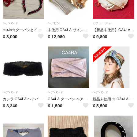
ヘアバンド
ヘアピン
カチューシャ
ca4la☆ターバンとインポートカチューシャセット
未使用 CA4LA ヴィンテージ風 フラワー ヘアアクセサリー カシラ
【新品未使用】CA4LA 白カチューシャ
¥
3,000
¥
12,980
¥
9,800
ヘアバンド
ヘアバンド
ヘアバンド
カシラ CA4LA ヘアバンド ニット モヘヤ混 黒 ブラック /MN
CA4LA ターバン ヘアバンド
新品未使用 ☆ CA4LA ヘアバンド ☆ ターバン グリーン ブルー カシラ
¥
3,340
¥
1,500
¥
5,500