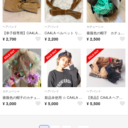
ヘアバンド
ヘアバンド
カチューシャ
【幸子様専用】CA4LA ヘアバンド ベージュ／カーキ フリーサイズ
CA4LA ベルベット リボンカチューシャ 辛子色
薔薇色の帽子 カチューシャ
¥
2,700
¥
2,200
¥
2,500
カチューシャ
ヘアバンド
ヘアバンド
薔薇色の帽子のカチューシャ
新品未使用 ☆ CA4LA ヘアバンド ☆ ターバン ネイビー×レッド カシラ
【美品】CA4LA ヘアバンド
¥
3,000
¥
5,000
¥
5,500