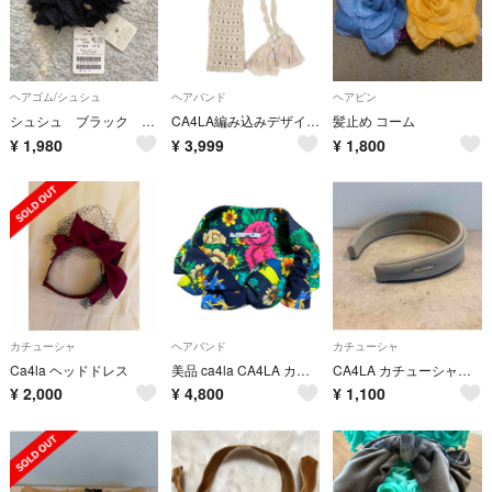
ヘアゴム/シュシュ
ヘアバンド
ヘアピン
シュシュ ブラック カシラ
CA4LA編み込みデザインヘアバンド ベージュ
髪止め コーム
¥
1,980
¥
3,999
¥
1,800
カチューシャ
ヘアバンド
カチューシャ
Ca4la ヘッドドレス
美品 ca4la CA4LA カシラ ターバン 総花柄ターバン リボンターバン
CA4LA カチューシャ サックスブルー／フリーサイズ
¥
2,000
¥
4,800
¥
1,100