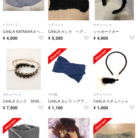
ヘアバンド
ヘアバンド
カチューシャ
CA4LA NATASHA 4 ヘアバンド カシラ カチューシャ
CA4LA カシラ ヘアバンド ヘッドバンド ニット モヘヤ混 ブラック
シャポードオー
¥
4,500
¥
5,300
¥
4,900
カチューシャ
その他
カチューシャ
CA4LA カシラ SHISY カチューシャ 本革 レザー ブラック ゴールド
CA4LA カシラ ヘアアクセサリー 青 【古着】【中古】【送料無料】
CA4LA カチューシャ
¥
7,500
¥
1,100
¥
1,000