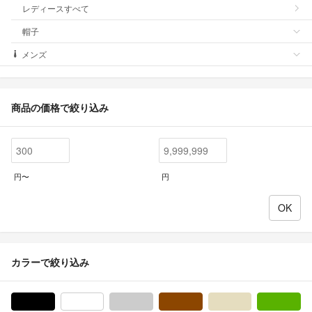
レディースすべて
帽子
メンズ
商品の価格で絞り込み
円〜
円
カラーで絞り込み
ブラック/黒色系
ホワイト/白色系
グレー/灰色系
ブラウン/茶色系
ベージュ系
グ