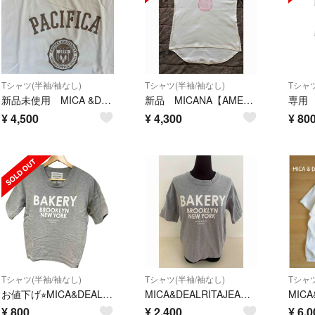
Tシャツ(半袖/袖なし)
Tシャツ(半袖/袖なし)
Tシャツ
新品未使用 MICA &DEAL Tシャツ
新品 MICANA【AMERICANA】×【MICA＆DEAL】ロゴTシャツ
専用
¥
4,500
¥
4,300
¥
80
Tシャツ(半袖/袖なし)
Tシャツ(半袖/袖なし)
Tシャツ
お値下げ⭐︎MICA&DEAL半袖ロゴTシャツ グレー
MICA&DEALRITAJEANSマイカ＆ディールリタジーンズ半袖Tシャツ
¥
800
¥
2,400
¥
6,0