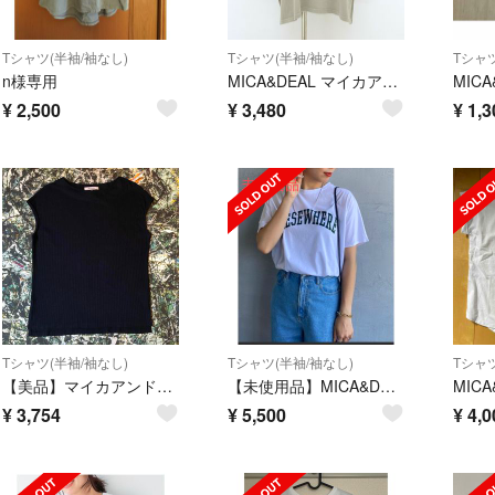
Tシャツ(半袖/袖なし)
Tシャツ(半袖/袖なし)
Tシャツ
n様専用
MICA&DEAL マイカアンドディール ピグメントバイオサイドスリットTシャツ
¥
2,500
¥
3,480
¥
1,3
Tシャツ(半袖/袖なし)
Tシャツ(半袖/袖なし)
Tシャツ
【美品】マイカアンドディール-MICA&DEAL-ボートネックカットソー
【未使用品】MICA&DEAL マイカアンドディール ロゴTシャツ
¥
3,754
¥
5,500
¥
4,0