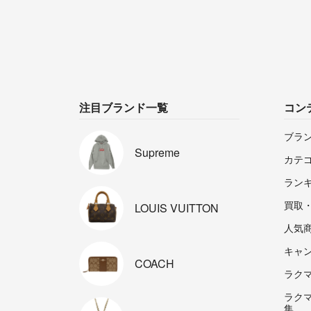
注目ブランド一覧
コン
ブラ
Supreme
カテ
ラン
買取
LOUIS
VUITTON
人気
キャ
COACH
ラクマp
ラク
集