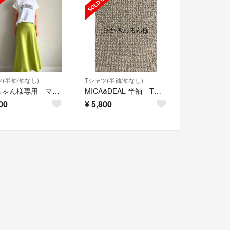
(半袖/袖なし)
Tシャツ(半袖/袖なし)
しーちゃん様専用 マイカアンドディール ロゴTシャツ
MICA&DEAL 半袖 Tシャツ(グリーン)新品未使用 タグ付き
00
¥
5,800