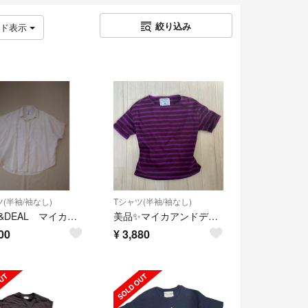
絞り込み
ッド表示
(半袖/袖なし)
Tシャツ(半袖/袖なし)
MICA&DEAL マイカアンドディール シャツ ワーク 白
美品✨マイカアンドディール バックギャザー ボーダーTシャツ 紫×茶 フリー
00
¥
3,880