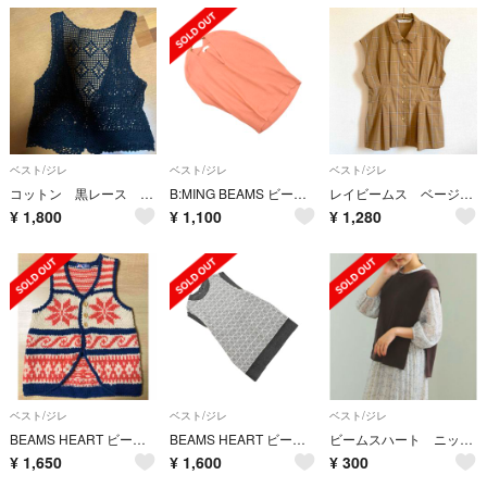
ベスト/ジレ
ベスト/ジレ
ベスト/ジレ
コットン 黒レース ジレ
B:MING BEAMS ビームス Vネック ニット ベスト ピンク ◇■ レディース
レイビームス ベージュのシャツベスト
¥
1,800
¥
1,100
¥
1,280
ベスト/ジレ
ベスト/ジレ
ベスト/ジレ
BEAMS HEART ビームスハート ニットベスト、カウチンベスト
BEAMS HEART ビームスハート ジャガード ニット ベスト グレー ◇■ レディース
ビームスハート ニットベスト 毛羽立ちあり
¥
1,650
¥
1,600
¥
300