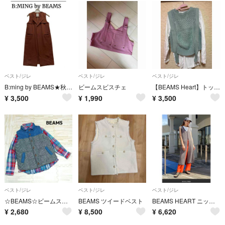
ベスト/ジレ
ベスト/ジレ
ベスト/ジレ
B:ming by BEAMS★秋色♪ブラウンロングジレ
ビームスビスチェ
【BEAMS Heart】トップス、ベストセット
¥
3,500
¥
1,990
¥
3,500
ベスト/ジレ
ベスト/ジレ
ベスト/ジレ
☆BEAMS☆ビームス・ハイブリッド・ニット＆デニム・ベスト(M〜L)
BEAMS ツイードベスト
BEAMS HEART ニットジレ Tシャツセット
¥
2,680
¥
8,500
¥
6,620