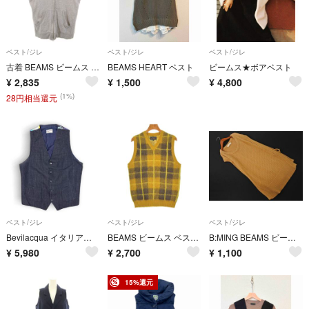
ベスト/ジレ
ベスト/ジレ
ベスト/ジレ
古着 BEAMS ビームス スウェット ベスト L グレー レディース
BEAMS HEART ベスト
ビームス★ボアベスト
¥
2,835
¥
1,500
¥
4,800
(1%)
28円相当還元
ベスト/ジレ
ベスト/ジレ
ベスト/ジレ
Bevilacqua イタリア製 コットンヘリンボーン ツイード ジレ ベストL
BEAMS ビームス ベスト S 黄 【古着】【中古】【送料無料】
B:MING BEAMS ビームス ニット ベスト ベージュ ■◇ レディース
¥
5,980
¥
2,700
¥
1,100
15%還元