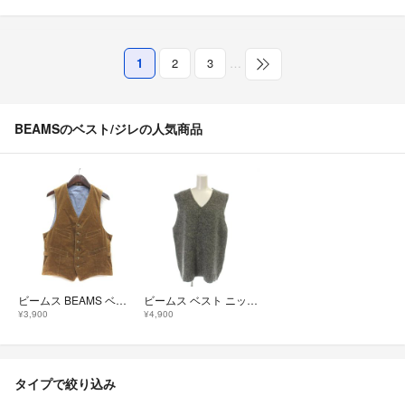
1
2
3
…
BEAMSのベスト/ジレの人気商品
ビームス BEAMS ベスト コーデュロイ 前開き 総裏地 S ベージュ
ビームス ベスト ニット ウール L グレー Vネック ノースリーブ /AP
¥3,900
¥4,900
タイプで絞り込み