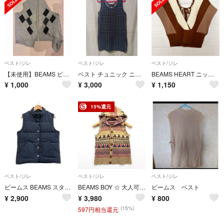
ベスト/ジレ
ベスト/ジレ
ベスト/ジレ
【未使用】BEAMS ビームス カーディガン ニット ベスト ジレ アーガイル
ベスト チュニック ニット 千鳥柄 チェック
BEAMS HEART ニットベスト
¥
1,000
¥
3,000
¥
1,150
15%還元
ベスト/ジレ
ベスト/ジレ
ベスト/ジレ
ビームス BEAMS スタンドカラーベスト キルトダウン ステッチ ネイビー
BEAMS BOY ☆ 大人可愛い♪ ニット ネイティブ ベスト フーディー ベージュ系 フリーサイズ S相当 アメカジ 古着MIX ビームスボーイ■DE204
ビームス ベスト
¥
2,900
¥
3,980
¥
800
(15%)
597円相当還元