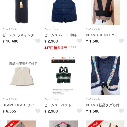
ベスト/ジレ
ベスト/ジレ
ベスト/ジレ
ビームス ラキャンターヌ ウールロングベスト ジレ 前開き 36 紺 ネイビー
ビームス ハート 中綿ベスト レディース Mサイズ相当 ネイビー ダークブルー 細身 きれいめ 婦人
BEAMS HEART ニットビスチェ ブラック
¥
10,400
¥
2,980
¥
1,500
(15%)
447円相当還元
ベスト/ジレ
ベスト/ジレ
ベスト/ジレ
BEAMS HEART ナイロン パフ ベスト
ビームス ベスト
BEAMS 新品タグ🏷️付き ベスト 凝ってます
¥
6,555
¥
2,980
¥
1,580