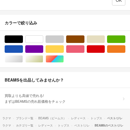
カラーで絞り込み
ブラック/黒色系
ホワイト/白色系
グレー/灰色系
ブラウン/茶色系
ベージュ系
グ
ブルー・ネイビー/青色系
パープル/紫色系
イエロー/黄色系
ピンク/桃色系
レッド/赤色系
オ
シルバー/銀色系
ゴールド/金色系
マルチカラー
BEAMSを出品してみませんか？
買取よりも高値で売れる!
まずはBEAMSの売れ筋価格をチェック
ラクマ
ブランド一覧
BEAMS（ビームス）
レディース
トップス
ベスト/ジレ
ラクマ
カテゴリ一覧
レディース
トップス
ベスト/ジレ
BEAMSのベスト/ジレ