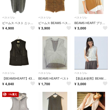
ベスト/ジレ
ベスト/ジレ
ベスト/ジレ
ビームス ベスト ニット ウール L グレー Vネック ノースリーブ /AP
ビームス BEAMS ベスト コーデュロイ 前開き 総裏地 S ベージュ
BEAMS HEART プリーツベスト ロングスリーブTシャツ セット
¥
4,900
¥
3,900
¥
3,000
ベスト/ジレ
ベスト/ジレ
ベスト/ジレ
【BEAMSHEART】43-06-0011-268 バスケット織りテーラードベストベスト
BEAMS HEART ベスト
【新品未使用】BEAMS HEART ホワイト 金ボタンVネックベスト
¥
4,840
¥
1,700
¥
3,000
1%還元