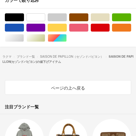
ブラック/黒色系
ホワイト/白色系
グレー/灰色系
ブラウン/茶色系
ベージュ系
グ
ブルー・ネイビー/青色系
パープル/紫色系
イエロー/黄色系
ピンク/桃色系
レッド/赤色系
オ
シルバー/銀色系
ゴールド/金色系
マルチカラー
ラクマ
ブランド一覧
SAISON DE PAPILLON（セゾンドパピヨン）
SAISON DE PAPI
LLON(セゾンドパピヨン)の値下げアイテム
ページの上へ戻る
注目ブランド一覧