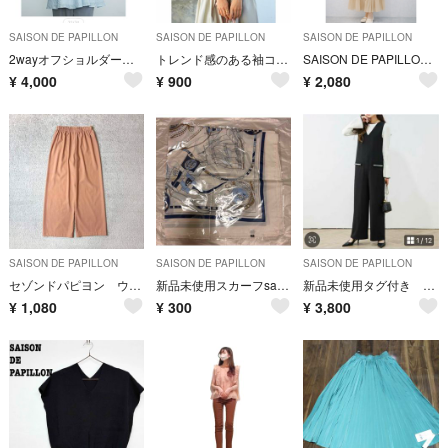
SAISON DE PAPILLON
SAISON DE PAPILLON
SAISON DE PAPILLON
2wayオフショルダーブラウス
トレンド感のある袖コンシャスな華やかブラウス】パワーショルダー 細見え 大人かわいい セゾンドパピヨンＬ
SAISON DE PAPILLON サマーニット Vネック カーディガン 白
¥
4,000
¥
900
¥
2,080
SAISON DE PAPILLON
SAISON DE PAPILLON
SAISON DE PAPILLON
セゾンドパピヨン ウエストゴム ワイドパンツ M テラコッタ オレンジ系
新品未使用スカーフsaisondepapillonセゾンドパピオンSDP
新品未使用タグ付き SAISON DE PAPILLON 深Vネックツイードオールインワン Lサイズ
¥
1,080
¥
300
¥
3,800