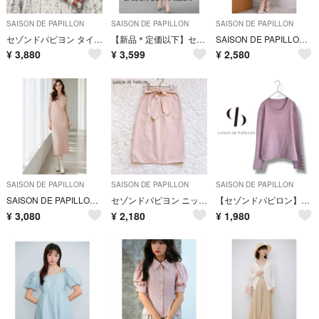
SAISON DE PAPILLON
SAISON DE PAPILLON
SAISON DE PAPILLON
セゾンドパピヨン タイトスカート 膝丈S 赤 白 ツイード チェック フリンジ
【新品＊定価以下】セゾンドパピヨン Vネック花柄フレアワンピース ベージュ
SAISON DE PAPILLON バックVネックシフォンブラウス M 白 服
¥
3,880
¥
3,599
¥
2,580
SAISON DE PAPILLON
SAISON DE PAPILLON
SAISON DE PAPILLON
SAISON DE PAPILLON 涙開き風ミモレ丈ニットワンピース ピンク
セゾンドパピヨン ニットタイトスカート（M） リボン ライトピンク きれいめ
【セゾンドパピロン】リブニット Uネック パール 長袖 セーター 桃色 L
¥
3,080
¥
2,180
¥
1,980