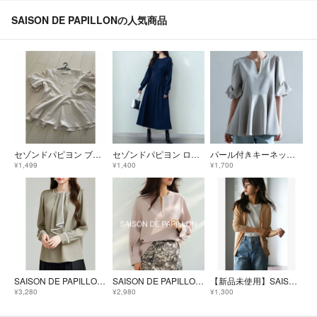
SAISON DE PAPILLONの人気商品
セゾンドパピヨン ブラウス パール
セゾンドパピヨン ロングワンピース ネイビーカットソー 長袖 ストレッチ L
パール付きキーネックブラウス ペプラム
¥1,499
¥1,400
¥1,700
SAISON DE PAPILLON 首元2wayボウタイ配色ブラウス カーキ
SAISON DE PAPILLON パール付きキーネックブラウス ベビーピンク
【新品未使用】SAISON DE PAPILLON サマーニットカーディガン M
¥3,280
¥2,980
¥1,300