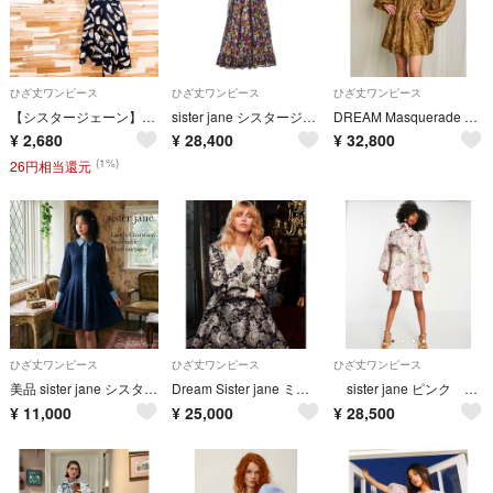
ひざ丈ワンピース
ひざ丈ワンピース
ひざ丈ワンピース
【シスタージェーン】シアー ショルダー フェザー プリント ワンピース S 黒
sister jane シスタージェーン ワンピース S 黒 【古着】【中古】【送料無料】
DREAM Masquerade Jacquard Mini Dress
¥
2,680
¥
28,400
¥
32,800
(1%)
26円相当還元
ひざ丈ワンピース
ひざ丈ワンピース
ひざ丈ワンピース
美品 sister jane シスタージェーン シャツ ワンピース 総柄 レース ネイビー S デニム切替 レディース
Dream Sister jane ミディアム ワンピース 花柄 ビーズ刺繍
sister jane ピンク リボンドレス 新品
¥
11,000
¥
25,000
¥
28,500