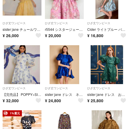
ひざ丈ワンピース
ひざ丈ワンピース
ひざ丈ワンピース
sister jane チュールワンピース イェロー 美品
r5544 シスタージェーン Sister Jane ワンピース
Cider ライトブルー パーティードレス お呼ばれドレス 新品
¥
26,000
¥
20,000
¥
16,800
ひざ丈ワンピース
ひざ丈ワンピース
ひざ丈ワンピース
【完売品】 POPPY×SISTER JANE コラボ リボン ワンピース
sister jane ドレス ネービー お呼ばれドレス新品 2026SS
sister jane ドレス お呼ばれドレス 結婚2次会ドレスグリーン 新品
¥
32,000
¥
24,800
¥
25,800
1%還元