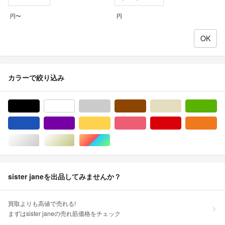
円〜
円
カラーで絞り込み
ブラック/黒色系
ホワイト/白色系
グレー/灰色系
ブラウン/茶色系
ベージュ系
グ
ブルー・ネイビー/青色系
パープル/紫色系
イエロー/黄色系
ピンク/桃色系
レッド/赤色系
オ
シルバー/銀色系
ゴールド/金色系
マルチカラー
sister janeを出品してみませんか？
買取よりも高値で売れる!
まずはsister janeの売れ筋価格をチェック