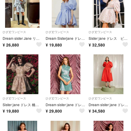
ひざ丈ワンピース
ひざ丈ワンピース
ひざ丈ワンピース
Dream sister Jane リボンドレス お花柄
Dream Sisterjane ドレス ブルー 美品
Sister jane ドレス ピンク 花柄
¥
26,880
¥
19,880
¥
32,580
ひざ丈ワンピース
ひざ丈ワンピース
ひざ丈ワンピース
Sister jane ドレス 橋本環奈さん着用 美品
Dream sister jane ドレス Celadon Blue 新品
Dream sister jane ドレス レッド お呼ばれドレス2次会 新品
¥
19,880
¥
29,800
¥
34,580