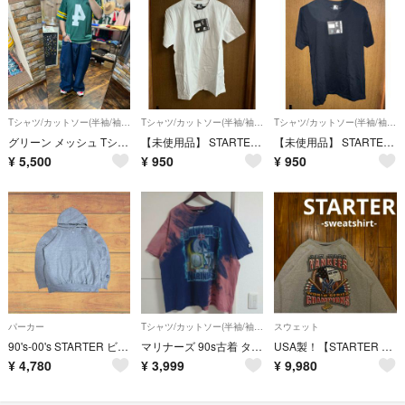
Tシャツ/カットソー(半袖/袖なし)
Tシャツ/カットソー(半袖/袖なし)
Tシャツ/カットソー(半袖/袖なし)
グリーン メッシュ Tシャツ 番号4Starter M NFL 古着
【未使用品】 STARTER AUTHENTIC ホワイト Tシャツ
【未使用品】 STARTER Tシャツ 黒
¥
5,500
¥
950
¥
950
パーカー
Tシャツ/カットソー(半袖/袖なし)
スウェット
90's-00's STARTER ビンテージ プルオーバーパーカー Mサイズ
マリナーズ 90s古着 タイダイTシャツ MLB メジャーリーグ
USA製！【STARTER スターター】 NY Yankees XLスウェット
¥
4,780
¥
3,999
¥
9,980