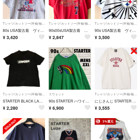
Tシャツ/カットソー(半袖/袖なし)
Tシャツ/カットソー(半袖/袖なし)
Tシャツ/カットソー(半袖/袖なし)
80s USA製古着 ヴィンテージ スターター Tシャツ NFL ペイトリオッツ
90s00sUSA製古着 ヴィンテージ Tシャツ J.D.DREW カージナルス
90s USA製古着 ヴィンテージ Tシャツ スティーラーズ 稲妻グラフィック
¥
3,420
¥
2,847
¥
3,500
Tシャツ/カットソー(半袖/袖なし)
スウェット
Tシャツ/カットソー(半袖/袖なし)
STARTER BLACK LABEL ボックスロゴ Tシャツ ブラック M相当
90s STARTER ハワイ大学ロゴ スウェットトレーナー メンズXXLサイズ
にじさんじ STARTER コラボ Tシャツ ローレン・イロアス
¥
2,280
¥
6,900
¥
3,555
3%還元