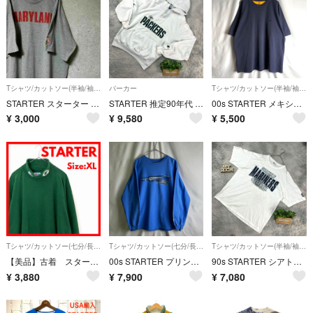
Tシャツ/カットソー(半袖/袖なし)
パーカー
Tシャツ/カットソー(半袖/袖なし)
STARTER スターター Tシャツ 半袖 メリーランド NCAA アメフト L
STARTER 推定90年代 NFL グリーンベイパッカーズ パーカー XL 白
00s STARTER メキシコ製 前V ラグラン Tシャツ XL
¥
3,000
¥
9,580
¥
5,500
Tシャツ/カットソー(七分/長袖)
Tシャツ/カットソー(七分/長袖)
Tシャツ/カットソー(半袖/袖なし)
【美品】古着 スターター ハイネック ロンT パッカーズ メンズ グリーン XL
00s STARTER プリント カットソー L ブルー コットン
90s STARTER シアトルマリナーズ ビッグロゴT L ホワイト 訳アリ
¥
3,880
¥
7,900
¥
7,080