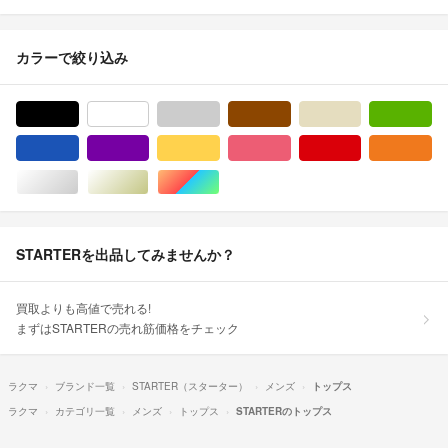
カラーで絞り込み
ブラック/黒色系
ホワイト/白色系
グレー/灰色系
ブラウン/茶色系
ベージュ系
グ
ブルー・ネイビー/青色系
パープル/紫色系
イエロー/黄色系
ピンク/桃色系
レッド/赤色系
オ
シルバー/銀色系
ゴールド/金色系
マルチカラー
STARTERを出品してみませんか？
買取よりも高値で売れる!
まずはSTARTERの売れ筋価格をチェック
ラクマ
ブランド一覧
STARTER（スターター）
メンズ
トップス
ラクマ
カテゴリ一覧
メンズ
トップス
STARTERのトップス