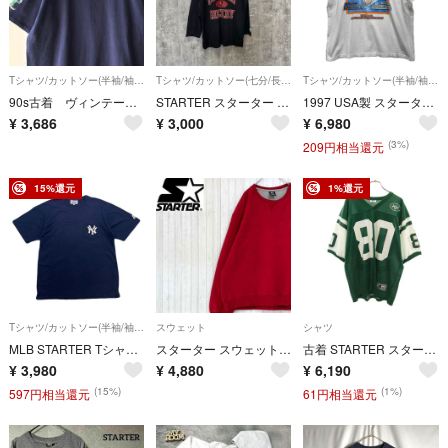
Tシャツ/カットソー(半袖/袖なし)
Tシャツ/カットソー(七分/長袖)
Tシャツ/カットソー(半袖/袖なし)
90s古着 ヴィンテージ スターター ロゴTシャツ ノートルダム大学アイリッシュ
STARTER スターター L NHL COYOTES HOCKEY ホッケー
1997 USA製 スターター MLB ワールドシリーズTシャツ メンズL
¥
3,686
¥
3,000
¥
6,980
(3%)
209円相当還元
15%還元
1%還元
Tシャツ/カットソー(半袖/袖なし)
スウェット
シャツ
MLB STARTER Tシャツ 半袖 メンズ M ネイビー 胸ポケット付き クルーネック ヤンキース 刺繍ロゴ NY ポケT
スターター スウェット M(38-40) 刺繍ロゴ えんじ色 裏起毛 トレーナー
古着 STARTER スターター 90s オールド NFL NY JETS CHREBET 半袖 ゲーム シャツ 46 深緑 ニューヨーク・ジェッツ メンズ
¥
3,980
¥
4,880
¥
6,190
(15%)
(1%)
597円相当還元
61円相当還元