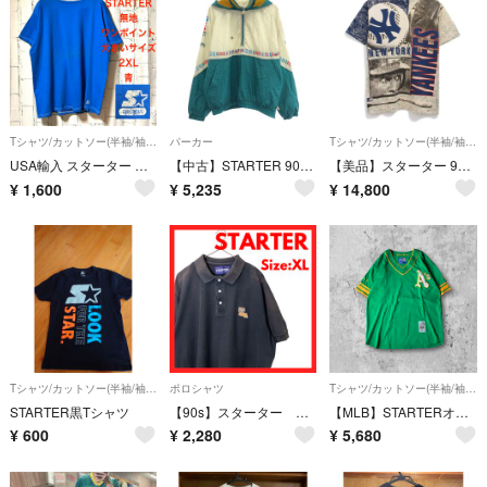
Tシャツ/カットソー(半袖/袖なし)
パーカー
Tシャツ/カットソー(半袖/袖なし)
USA輸入 スターター シンプル 無地 Tシャツ 大きいサイズ 2XL 青 夏
【中古】STARTER 90s アノラックパーカー サイズXL 白/緑 オリンピック 国旗柄[91][240091390850]
【美品】スターター 90s ニューヨークヤンキース USA製 Tシャツ メンズ
¥
1,600
¥
5,235
¥
14,800
Tシャツ/カットソー(半袖/袖なし)
ポロシャツ
Tシャツ/カットソー(半袖/袖なし)
STARTER黒Tシャツ
【90s】スターター ニューオリンズ・セインツ ポロシャツ ブラック XL
【MLB】STARTERオークランドアスレチックスビッグロゴ刺繍ゲームシャツ皇治
¥
600
¥
2,280
¥
5,680