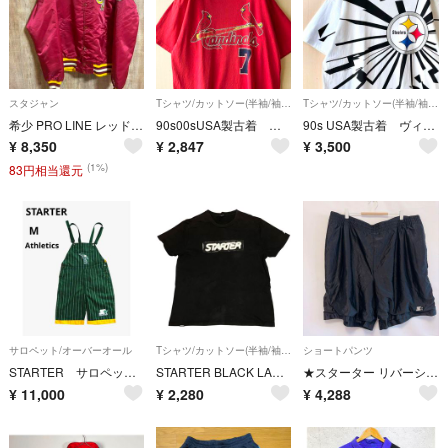
スタジャン
Tシャツ/カットソー(半袖/袖なし)
Tシャツ/カットソー(半袖/袖なし)
希少 PRO LINE レッドスキンズ ナイロンスタジャン M ワインレッド
90s00sUSA製古着 ヴィンテージ Tシャツ J.D.DREW カージナルス
90s USA製古着 ヴィンテージ Tシャツ スティーラーズ 稲妻グラフィック
¥
8,350
¥
2,847
¥
3,500
(1%)
83円相当還元
サロペット/オーバーオール
Tシャツ/カットソー(半袖/袖なし)
ショートパンツ
STARTER サロペット(オーバーオール) M 90's アスレティックス
STARTER BLACK LABEL ボックスロゴ Tシャツ ブラック M相当
★スターター リバーシブル メッシュハーフパンツ ビッグサイズ 3L 黒 無地
¥
11,000
¥
2,280
¥
4,288