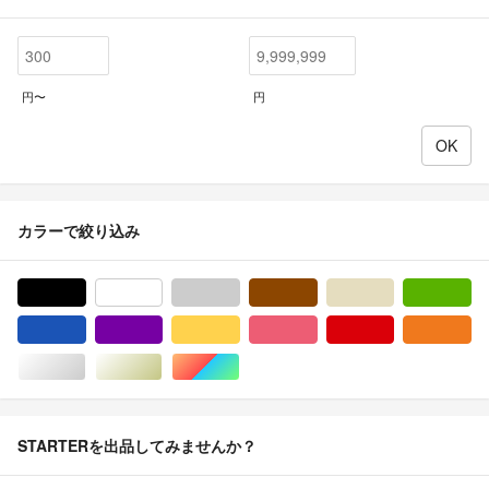
円〜
円
カラーで絞り込み
ブラック/黒色系
ホワイト/白色系
グレー/灰色系
ブラウン/茶色系
ベージュ系
グ
ブルー・ネイビー/青色系
パープル/紫色系
イエロー/黄色系
ピンク/桃色系
レッド/赤色系
オ
シルバー/銀色系
ゴールド/金色系
マルチカラー
STARTERを出品してみませんか？