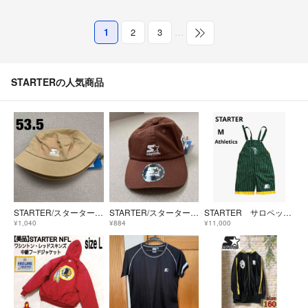
1
2
3
…
STARTERの人気商品
STARTER/スターター キッズ ハット
STARTER/スターター キッズ キャップ
STARTER サロペット(オーバーオール) M 90's アスレティックス
¥1,040
¥884
¥11,000