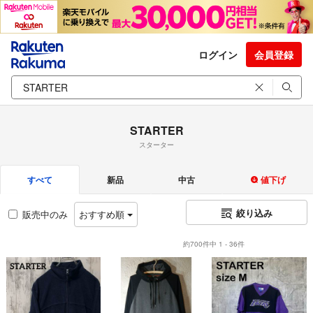
ログイン
会員登録
STARTER
スターター
すべて
新品
中古
値下げ
絞り込み
販売中のみ
おすすめ順
約700件中 1 - 36件