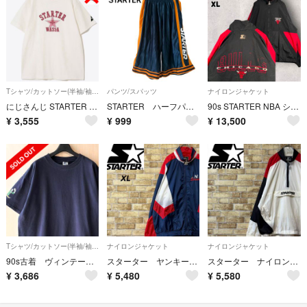
Tシャツ/カットソー(半袖/袖なし)
パンツ/スパッツ
ナイロンジャケット
にじさんじ STARTER コラボ Tシャツ ローレン・イロアス
STARTER ハーフパンツ ショート 半ズボン スポーツ ジャージ 150 紺
90s STARTER NBA シカゴブルズ ナイロンジャケット XL ブラック
¥
3,555
¥
999
¥
13,500
Tシャツ/カットソー(半袖/袖なし)
ナイロンジャケット
ナイロンジャケット
90s古着 ヴィンテージ スターター ロゴTシャツ ノートルダム大学アイリッシュ
スターター ヤンキース ナイロンジャケット 刺繍 ロゴ トリコロール XL
スターター ナイロンジャケット プルオーバー 刺繍ロゴ トリコロール 白 L
¥
3,686
¥
5,480
¥
5,580