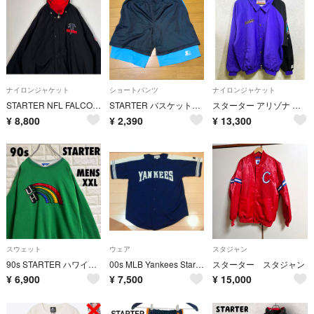
ナイロンジャケット
ショートパンツ
ナイロンジャケット
STARTER NFL FALCONS 刺繍ロゴ 中綿入り ナイロンジャケット
STARTER バスケットボールパンツ ブラック ターコイズブルー
スターター アリゾナ ダイヤモンドバックス MLB ナイロンジャケット L
¥
8,800
¥
2,390
¥
13,300
スウェット
ウェア
スタジャン
90s STARTER ハワイ大学ロゴ スウェットトレーナー メンズXXLサイズ
00s MLB Yankees Starter ユニフォーム ヤンキース
スターター スタジャン
¥
6,900
¥
7,500
¥
15,000