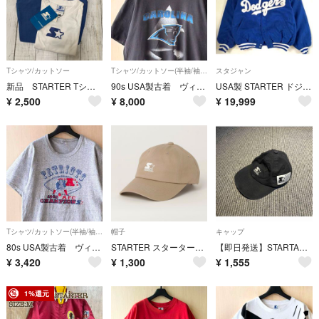
Tシャツ/カットソー
Tシャツ/カットソー(半袖/袖なし)
スタジャン
新品 STARTER TシャツPATAGON ナイロンパンツ 110㎝ 2点
90s USA製古着 ヴィンテージ ロゴTシャツ NFLカロライナパンサーズ
USA製 STARTER ドジャース 前田健太 KENTA 中綿 スタジャン L MLB ナイロンジャケット 90s
¥
2,500
¥
8,000
¥
19,999
Tシャツ/カットソー(半袖/袖なし)
帽子
キャップ
80s USA製古着 ヴィンテージ スターター Tシャツ NFL ペイトリオッツ
STARTER スターター キッズ キャップ ベージュ
【即日発送】STARTAR 黒 キャップ スターター
¥
3,420
¥
1,300
¥
1,555
1%還元