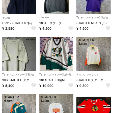
その他
パーカー
Tシャツ/カットソー(半袖/袖なし)
C2917 STARTER ネイビー フリースジャケット フルジップ
9854 スターター ラグラン プルオーバー スウェット パーカー 2トーン
STARTER NBA ロサンゼルス レイカーズ Mサイズ メッシュ 半袖Tシャツ ブラック パープル バスケ USA
¥
2,580
¥
4,200
¥
4,500
Tシャツ/カットソー(半袖/袖なし)
Tシャツ/カットソー(七分/長袖)
ナイロンジャケット
90's STARTER スターター Tシャツ 半袖 ホワイト ワンポイント L
90s STARTER製NHLマイティダックスアナハイムゲームシャツユニフォーム
STARTER スターター Lサイズ NFL バッカニアーズ ナイロンジャケット 韓国製 刺繍 ビッグロゴ ヴィンテージ
¥
5,400
¥
10,990
¥
9,800