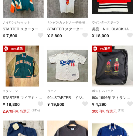
ナイロンジャケット
Tシャツ/カットソー(半袖/袖なし)
ウインタースポーツ
STARTER スターター NFL PRO LINE ドルフィンズ Mサイズ ナイロンジャケット 刺繍 ビッグロゴ ヴィンテージ
STARTER スターター Lサイズ USA製 NFL TAMPA BAY BUCCANEERS 半袖Tシャツ ビッグロゴ
美品 NHL BLACKHAWKS シカゴ・ブラックホークス starterタグ ゲームシャツ サイズ XL
¥
7,500
¥
2,800
¥
18,000
15%還元
7%還元
スタジャン
ウェア
ボストンバッグ
STARTER マイアミ・ハリケーンズ レザー切替スタジャン
90s STARTER ドジャース 野茂英雄 ユニフォーム 16番 当時物 ヴィンテージ 大谷翔平
90s 1996年 アトランタオリンピック 記念モデル ダッフルバッグ ボストン Coca-Cola 企業 プリント 大容量 Starter VINTAGE ブラック F646
¥
19,800
¥
19,800
¥
4,290
(15%)
(7%)
2,970円相当還元
300円相当還元