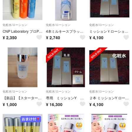
化粧水/ローション
化粧水/ローション
化粧水/ローション
CNP Laboratory プロPミスト Vミスト Gミスト ミスト化粧水３本
4本ミルキースプラッシュ 軽い感触しっとり潤い 顔・ボディに FMG＆ミッション
ミッションＹローションとミルク 酵母 無香料 エフエムジー＆ミッション エイボン
¥
2,350
¥
2,740
¥
4,100
化粧水/ローション
化粧水/ローション
化粧水/ローション
【新品】【スターターボトル】AVON MISSION Y 化粧水 50ml
専用 ミッションY ローション・ミルク・クリーム・エッセンス
２本 ミッションY ローション ハリ つや うるおい キメ FMGミッション
¥
1,000
¥
16,300
¥
4,100