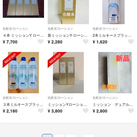
化粧水/ローション
化粧水/ローション
化粧水/ローション
４本 ミッションY ローション ハリ つや うるおい キメ FMGミッション
新ミッションY ローション 150ml 発酵美容 ハリ 艶 FMG エイボン
2本ミルキースプラッシュ 軽い感触しっとり潤い顔・ボディに FMG＆ミッション
¥
7,700
¥
2,280
¥
1,620
化粧水/ローション
化粧水/ローション
化粧水/ローション
３本ミルキースプラッシュ 軽い感触しっとり潤い 顔・ボディに FMGミッション
ミッションYローション ２本セット
ミッション デュアルエッセンス ローション
¥
2,180
¥
3,800
¥
2,800