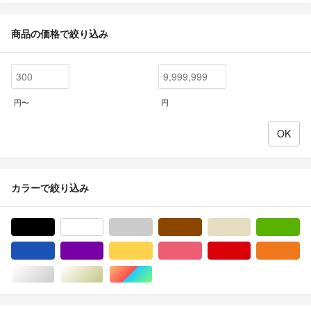
商品の価格で絞り込み
円〜
円
カラーで絞り込み
ブラック/黒色系
ホワイト/白色系
グレー/灰色系
ブラウン/茶色系
ベージュ系
グ
ブルー・ネイビー/青色系
パープル/紫色系
イエロー/黄色系
ピンク/桃色系
レッド/赤色系
オ
シルバー/銀色系
ゴールド/金色系
マルチカラー