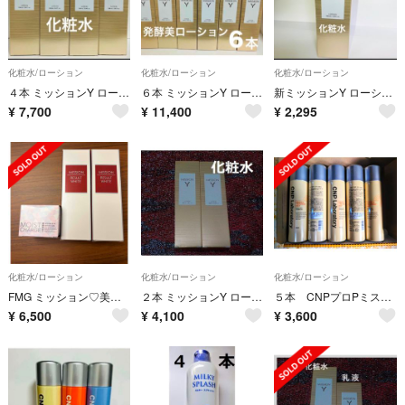
化粧水/ローション
化粧水/ローション
化粧水/ローション
４本 ミッションY ローション ハリ つや うるおい キメ FMGミッション
６本 ミッションY ローション ハリ つや うるおい 保湿化粧水 エイボン
新ミッションY ローション 150ml 発酵美容 ハリ 艶 FMG エイボン
¥
7,700
¥
11,400
¥
2,295
化粧水/ローション
化粧水/ローション
化粧水/ローション
FMG ミッション♡美白化粧水2本･シワ改善美白ジェル50g3点セット
２本 ミッションY ローション ハリ つや うるおい キメ FMGミッション
５本 CNPプロPミスト 化粧水 スプレー しっとりつや肌 プロポリスエキス
¥
6,500
¥
4,100
¥
3,600