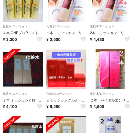
化粧水/ローション
化粧水/ローション
化粧水/ローション
４本 CNPプロPミスト 保湿化粧水 ミストローション プロポリスエキス
１本 ミッション リザルトホワイト 美白 キメ 毛穴目立ちに FMG エイボン
2本 ミッション リザルトホワイト 美白 キメ 毛穴目立ちに FMG エイボン
¥
3,300
¥
2,500
¥
4,480
化粧水/ローション
化粧水/ローション
化粧水/ローション
２本 ミッションY ローション ハリ つや うるおい キメ FMGミッション
☆ミッションクルルージュ 洗顔・ローション・乳液・クリーム 4点☆赤の発酵美容
２本 バイタルエンリッチ ローション FMG&ミッション50代からの肌枯れ
¥
4,100
¥
9,280
¥
4,500