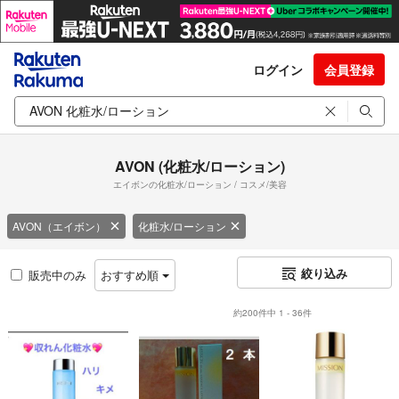
ログイン
会員登録
AVON (化粧水/ローション)
エイボンの化粧水/ローション / コスメ/美容
AVON（エイボン）
化粧水/ローション
絞り込み
販売中のみ
おすすめ順
約200件中 1 - 36件