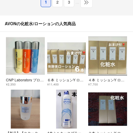
1
2
3
…
AVONの化粧水/ローションの人気商品
CNP Laboratory プロPミスト Vミスト Gミスト ミスト化粧水３本
６本 ミッションY ローション ハリ つや うるおい 保湿化粧水 エイボン
４本 ミッションY ローション ハリ つや うるおい キメ FMGミッション
¥2,350
¥11,400
¥7,700
【新品】【スターターボトル】AVON MISSION Y 化粧水 50ml
4本ミルキースプラッシュ 軽い感触しっとり潤い 顔・ボディに FMG＆ミッション
２本 ミッションY ローション ハリ つや うるおい キメ FMGミッション