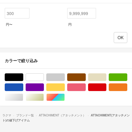
円〜
円
カラーで絞り込み
ブラック/黒色系
ホワイト/白色系
グレー/灰色系
ブラウン/茶色系
ベージュ系
グ
ブルー・ネイビー/青色系
パープル/紫色系
イエロー/黄色系
ピンク/桃色系
レッド/赤色系
オ
シルバー/銀色系
ゴールド/金色系
マルチカラー
ラクマ
ブランド一覧
ATTACHIMENT（アタッチメント）
ATTACHIMENT(アタッチメン
ト)の値下げアイテム