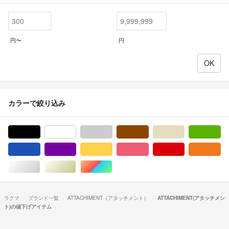
円〜
円
カラーで絞り込み
ブラック/黒色系
ホワイト/白色系
グレー/灰色系
ブラウン/茶色系
ベージュ系
グ
ブルー・ネイビー/青色系
パープル/紫色系
イエロー/黄色系
ピンク/桃色系
レッド/赤色系
オ
シルバー/銀色系
ゴールド/金色系
マルチカラー
ラクマ
ブランド一覧
ATTACHIMENT（アタッチメント）
ATTACHIMENT(アタッチメン
ト)の値下げアイテム