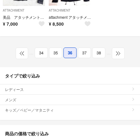
ATTACHIMENT
ATTACHIMENT
美品 アタッチメント 羊革 立ち襟 ダブルライダース レザージャケット 1 黒
attachment アタッチメント M65 ブルゾン ミリタリージャケット
¥
7,000
¥
8,500
…
34
35
36
37
38
…
タイプで絞り込み
レディース
メンズ
キッズ／ベビー／マタニティ
商品の価格で絞り込み