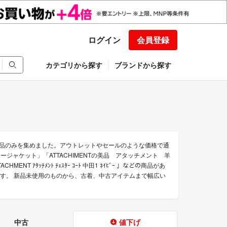
ログイン
会員登録
カテゴリから探す
ブランドから探す
な商品のみを集めました。アウトレットやセールのような価格で通
ミリタリージャケット」「ATTACHIMENTの美品 アタッチメント 羊
 ｱﾀｯﾁﾒﾝﾄ ﾁｪｽﾀｰ ｺｰﾄ 中田1 ﾈｲﾋﾞｰ 」などの商品があ
売中です。 新品未使用のものから、古着、中古アイテムまで幅広い
中古
値下げ