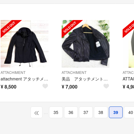
ATTACHIMENT
ATTACHIMENT
ATTAC
attachment アタッチメント M65 ブルゾン ミリタリージャケット
美品 アタッチメント 羊革 立ち襟 ダブルライダース レザージャケット 1 黒
¥
8,500
¥
7,000
¥
4,9
…
35
36
37
38
39
40