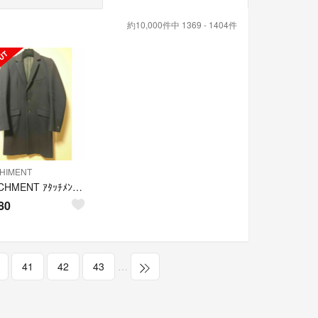
約10,000件中 1369 - 1404件
HIMENT
ATTACHMENT ｱﾀｯﾁﾒﾝﾄ ﾁｪｽﾀｰ ｺｰﾄ 中田1 ﾈｲﾋﾞｰ
80
41
42
43
…