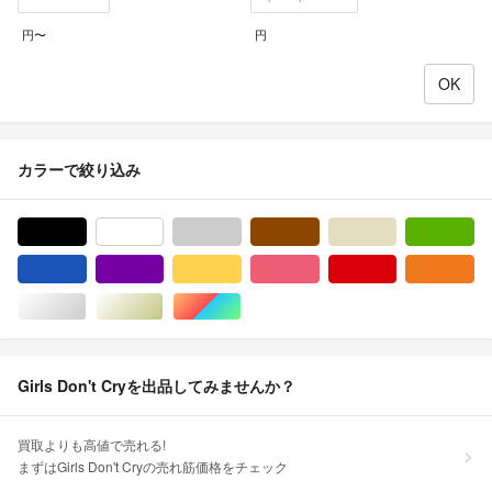
円〜
円
カラーで絞り込み
ブラック/黒色系
ホワイト/白色系
グレー/灰色系
ブラウン/茶色系
ベージュ系
グ
ブルー・ネイビー/青色系
パープル/紫色系
イエロー/黄色系
ピンク/桃色系
レッド/赤色系
オ
シルバー/銀色系
ゴールド/金色系
マルチカラー
Girls Don't Cryを出品してみませんか？
買取よりも高値で売れる!
まずはGirls Don't Cryの売れ筋価格をチェック