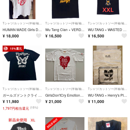
Tシャツ/カットソー(半袖/袖なし)
Tシャツ/カットソー(半袖/袖なし)
Tシャツ/カットソー(半袖/袖なし)
HUMAN MADE Girls Don't Cry GDC T-Shirt L
Wu Tang Clan × VERDY 新品 XL
WU-TANG × WASTED YOUTH T-SHIRT XXL 新品
¥
18,000
¥
16,500
¥
16,500
15%還元
Tシャツ/カットソー(半袖/袖なし)
Tシャツ/カットソー(半袖/袖なし)
Tシャツ/カットソー(半袖/袖なし)
ガールズドントクライ Girls Don't Cry Tシャツ 半袖 メンズ L ブラック 蝶 バタフライ バックプリント クルーネック 2020 フジロック
GirlsDon'tCry EmotionallyUnavailable Tee
WU-TANG × Henry's PIZZA T-SHIRT ホワイト L
¥
11,980
¥
21,000
¥
11,000
(15%)
1,797円相当還元