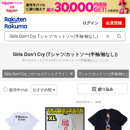
ログイン
会員登録
Girls Don't Cry (Tシャツ/カットソー(半袖/袖なし))
ガールズドントクライのTシャツ/カットソー(半袖/袖なし) / メンズ
Girls Don't Cry（ガールズドントクライ）
Tシャツ/カットソー(半袖/袖なし
絞り込み
販売中のみ
おすすめ順
約300件中 1 - 36件