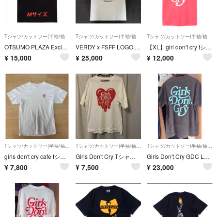
Tシャツ/カットソー(半袖/袖なし)
Tシャツ/カットソー(半袖/袖なし)
Tシャツ/カットソー(半袖/袖なし)
OTSUMO PLAZA Exclusive Item GDC T-shirt
VERDY x FSFF LOGO T-SHIRT - Blue Mサイズ
【XL】girl don't cry tシャツ ピンク
¥
15,000
¥
25,000
¥
12,000
Tシャツ/カットソー(半袖/袖なし)
Tシャツ/カットソー(半袖/袖なし)
Tシャツ/カットソー(半袖/袖なし)
girls don't cry cafe tシャツ verdy
Girls Don't Cry Tシャツ ホワイト Lサイズ
Girls Don't Cry GDC Logo T-shirt Sサイズ
¥
7,800
¥
7,500
¥
23,000