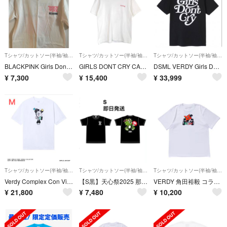
Tシャツ/カットソー(半袖/袖なし)
Tシャツ/カットソー(半袖/袖なし)
Tシャツ/カットソー(半袖/袖なし)
BLACKPINK Girls Don't Cry コラボTシャツ
GIRLS DONT CRY CAREERING LOGO TEE WHITE サイズM
DSML VERDY Girls Don't Cry Logo Tee 黒 L
¥
7,300
¥
15,400
¥
33,999
Tシャツ/カットソー(半袖/袖なし)
Tシャツ/カットソー(半袖/袖なし)
Tシャツ/カットソー(半袖/袖なし)
Verdy Complex Con Vick Tee ベルディ ビック Tシャツ
【S黒】天心祭2025 那須川天心 × VERDY ケラップ Tシャツ
VERDY 角田裕毅 コラボ Tシャツ ホワイト XXLサイズ 新品未使用
¥
21,800
¥
7,480
¥
10,200