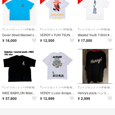
Tシャツ/カットソー(半袖/袖なし)
Tシャツ/カットソー(半袖/袖なし)
Tシャツ/カットソー(半袖/袖なし)
Dover Street Marcket x VERDY Vick Tee
VERDY x YUKI TSUNODA Tee "White"
Wasted Youth T-Shirt #3 OTSUMO Gray 2XL
¥
18,000
¥
12,500
¥
17,000
Tシャツ/カットソー(半袖/袖なし)
Tシャツ/カットソー(半袖/袖なし)
Tシャツ/カットソー(半袖/袖なし)
NIKE BABYLON Wasted Youth Tシャツ XXL verdy
VERDY x Loco Scraps Tee "White" L
Henry's pizza ヘンリーズピザ verdy Tシャツ 2XL
¥
37,800
¥
12,999
¥
2,999