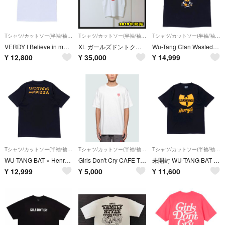
Tシャツ/カットソー(半袖/袖なし)
Tシャツ/カットソー(半袖/袖なし)
Tシャツ/カットソー(半袖/袖なし)
VERDY I Believe in me Tee 新品未使用
XL ガールズドントクライ シド Tシャツ verdy
Wu-Tang Clan Wasted Youth T-SHIRT XXL 新品
¥
12,800
¥
35,000
¥
14,999
Tシャツ/カットソー(半袖/袖なし)
Tシャツ/カットソー(半袖/袖なし)
Tシャツ/カットソー(半袖/袖なし)
WU-TANG BAT × Henry's PIZZA T-SHIRT 新品
Girls Don't Cry CAFE Tシャツ ホワイトXXL
未開封 WU-TANG BAT Henry's PIZZA ウータン verdy
¥
12,999
¥
5,000
¥
11,600