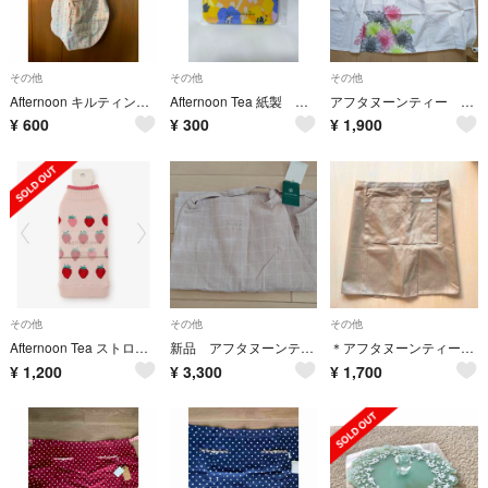
その他
その他
その他
Afternoon キルティング エプロン 小花柄 リバーシル
Afternoon Tea 紙製 コースター 5枚セット
アフタヌーンティー エプロン
¥
600
¥
300
¥
1,900
その他
その他
その他
Afternoon Tea ストロベリー ボトルカバー ピンク
新品 アフタヌーンティー エプロン
＊アフタヌーンティー Afternoon Tea サロンエプロン サザビー
¥
1,200
¥
3,300
¥
1,700