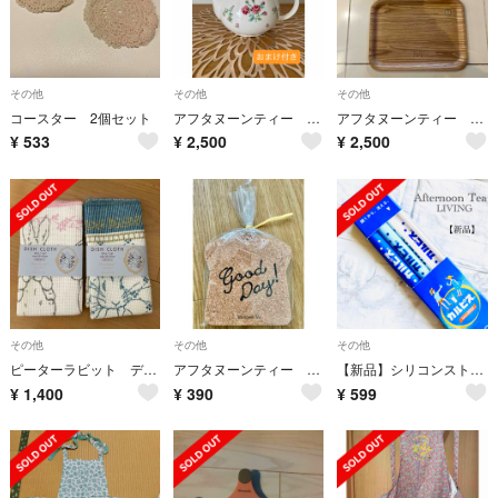
その他
その他
その他
コースター 2個セット
アフタヌーンティー ティーポット
アフタヌーンティー 木製トレー
¥
533
¥
2,500
¥
2,500
その他
その他
その他
ピーターラビット ディッシュクロス キッチンクロス
アフタヌーンティー コルク風コースター 4枚セット
【新品】シリコンストロー アフタヌーンティー リビング カルピス コラボ 洗える
¥
1,400
¥
390
¥
599