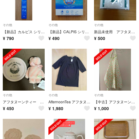
その他
その他
その他
【新品】カルピス シリコーンストローセット 3本 HR21
【新品】CALPIS シリコンストロー コネクター付き HR21
新品未使用 アフタヌーンティー スポンジワイプ
¥
790
¥
490
¥
500
その他
その他
その他
アフタヌーンティー コースター ハンドタオル
AfternoonTea アフタヌーンティ かっぽう着 ブラック 新品タグ付き
【中古】アフタヌーンティー エプロン
¥
450
¥
1,980
¥
1,000