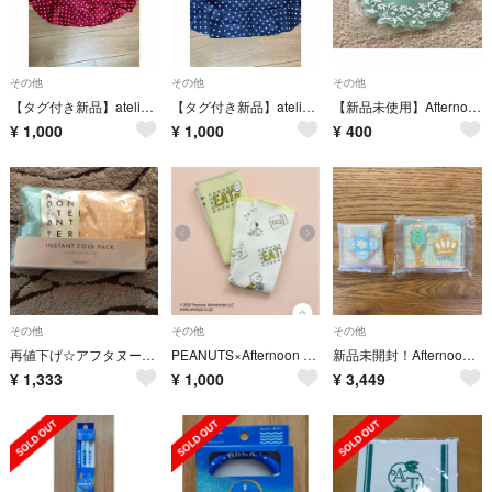
その他
その他
その他
【タグ付き新品】atelier momo&momoフリル付き前掛けエプロン
【タグ付き新品】atelier momo&momo フリル付き前掛けエプロン
【新品未使用】AfternoonTeaカップカバー（シリコン製）／花柄グリーン
¥
1,000
¥
1,000
¥
400
その他
その他
その他
再値下げ☆アフタヌーンティー コールドパック☆
PEANUTS×Afternoon Tea/ディッシュクロス2枚セット イエロー
新品未開封！Afternoon Tea＊KUNIKAマグネット 2点セット
¥
1,333
¥
1,000
¥
3,449