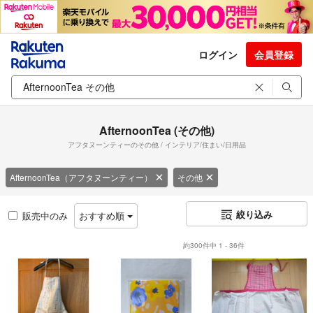
ログイン
会員登録
AfternoonTea (その他)
アフタヌーンティーのその他 / インテリア/住まい/日用品
AfternoonTea（アフタヌーンティー）
その他
絞り込み
販売中のみ
おすすめ順
約300件中 1 - 36件