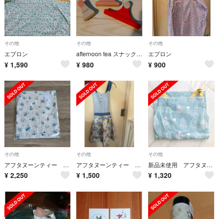
その他
その他
その他
エプロン
afternoon tea スナッククリップ ストック袋止め✨
エプロン
¥
1,590
¥
980
¥
900
その他
その他
その他
アフタヌーンティー フラワープリント綿麻エプロン
アフタヌーンティー エプロン
新品未使用 アフタヌーンティー エプロン
¥
2,250
¥
1,500
¥
1,320