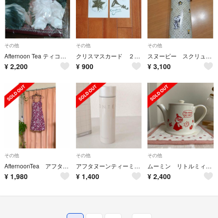
その他
その他
その他
Afternoon Tea ティコージー
クリスマスカード ２枚セット Afternoon Tea Sazaby
スヌーピー スクリューボトル
¥
2,200
¥
900
¥
3,100
その他
その他
その他
AfternoonTea アフタヌーンティ 小花柄 ワンピースエプロン
アフタヌーンティーミニステンルスボトル
ムーミン リトルミィ ティーポット
¥
1,980
¥
1,400
¥
2,400