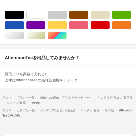
ブラック/黒色系
ホワイト/白色系
グレー/灰色系
ブラウン/茶色系
ベージュ系
グ
ブルー・ネイビー/青色系
パープル/紫色系
イエロー/黄色系
ピンク/桃色系
レッド/赤色系
オ
シルバー/銀色系
ゴールド/金色系
マルチカラー
AfternoonTeaを出品してみませんか？
買取よりも高値で売れる!
まずはAfternoonTeaの売れ筋価格をチェック
ラクマ
ブランド一覧
AfternoonTea（アフタヌーンティー）
インテリア/住まい/日用品
キッチン/食器
その他
ラクマ
カテゴリ一覧
インテリア/住まい/日用品
キッチン/食器
その他
Afternoon
Teaのその他