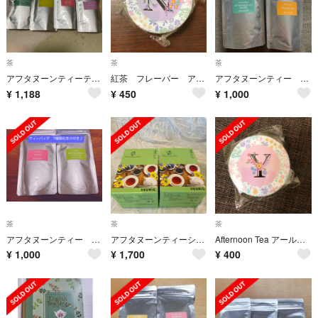
茶
茶
茶
アフタヌーンティーティーバッグセット
紅茶 フレーバー アールグレイ
アフタヌーンティー 紅茶
¥
1,188
¥
450
¥
1,000
茶
茶
茶
アフタヌーンティー ティーバッグ2種類 ＋おまけ7袋
アフタヌーンティーシャルドネダージリン×24p
Afternoon Tea アールグレイ フレーバー紅茶 Y
¥
1,000
¥
1,700
¥
400