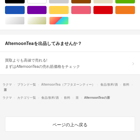
ブルー・ネイビー/青色系
パープル/紫色系
イエロー/黄色系
ピンク/桃色系
レッド/赤色系
オ
シルバー/銀色系
ゴールド/金色系
マルチカラー
AfternoonTeaを出品してみませんか？
買取よりも高値で売れる!
まずはAfternoonTeaの売れ筋価格をチェック
ラクマ
ブランド一覧
AfternoonTea（アフタヌーンティー）
食品/飲料/酒
飲料
茶
ラクマ
カテゴリ一覧
食品/飲料/酒
飲料
茶
AfternoonTeaの茶
ページの上へ戻る