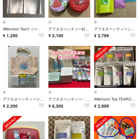
茶
茶
茶
Afternoon Teaティーバッグ2種セット
アフタヌーンティー紅茶缶セット
アフタヌーンティーシャルドネダージリン
¥
1,250
¥
2,100
¥
2,799
茶
茶
茶
アフタヌーンティー☆トートバッグ＆紅茶(キャニスター缶入り)＆クッキー缶☆福袋
アフタヌーンティー・ティールーム「ニューイヤーズバッグ」9点セット福袋
Afternoon Tea TEAROOM/ニューイヤーズバッグ2025 紅茶
¥
2,200
¥
6,300
¥
2,999