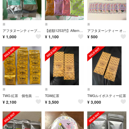
茶
茶
茶
アフタヌーンティーブレンド5個×2袋/Afternoon Tea TEAROOM
【総額1253円】Afternoon Tea アフタヌーンティー紅茶 7種
アフタヌーンティー オーガニックアールグレイ 2gX19
¥
1,000
¥
1,100
¥
500
茶
茶
茶
TWG 紅茶 個包装 セット
TGW紅茶
TWGルイボスティー紅茶
¥
2,100
¥
3,500
¥
3,000