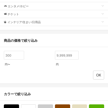
エンタメ/ホビー
チケット
インテリア/住まい/日用品
商品の価格で絞り込み
円〜
円
カラーで絞り込み
ブラック/黒色系
ホワイト/白色系
グレー/灰色系
ブラウン/茶色系
ベージュ系
グ