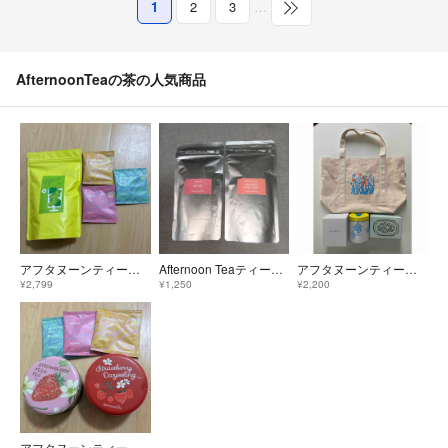
1
2
3
…
AfternoonTeaの茶の人気商品
アフタヌーンティーシャルドネダージリン
Afternoon Teaティーバッグ2種セット
アフタヌーンティー☆トートバッグ＆紅茶(キャニスター缶入り)＆クッキー缶☆福袋
¥2,799
¥1,250
¥2,200
アフタヌーンティー紅茶缶セット