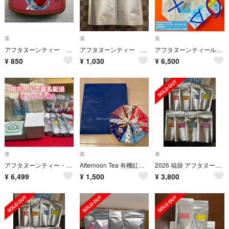
茶
茶
茶
アフタヌーンティー 紅茶
アフタヌーンティー 紅茶 2種類
アフタヌーンティールーム ニューイヤーズバッグ 2026 福袋 一部抜き取り有り
¥
850
¥
1,030
¥
6,500
茶
茶
茶
アフタヌーンティー・ティールーム「ニューイヤーズバッグ」9点セット福袋
Afternoon Tea 有機紅茶 ティーライブラリーオクタゴン
2026 福袋 アフタヌーンティー ティールーム ニューイヤーズバッグ 紅茶
¥
6,499
¥
1,500
¥
3,800