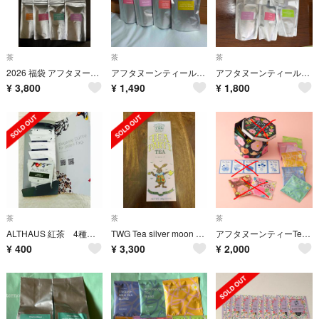
茶
茶
茶
2026 福袋 アフタヌーンティー ティールーム ニューイヤーズバッグ 紅茶
アフタヌーンティールーム ティーバッグセット
アフタヌーンティールーム ティーバッグセット
¥
3,800
¥
1,490
¥
1,800
茶
茶
茶
ALTHAUS 紅茶 4種類ギフト
TWG Tea silver moon 100g ティーパーティーティー 缶
アフタヌーンティーTea for Peace BOX 紅茶のみ
¥
400
¥
3,300
¥
2,000