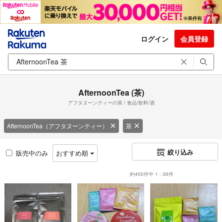
ログイン
会員登録
AfternoonTea (茶)
アフタヌーンティーの茶 / 食品/飲料/酒
AfternoonTea（アフタヌーンティー）
茶
絞り込み
販売中のみ
おすすめ順
約400件中 1 - 36件