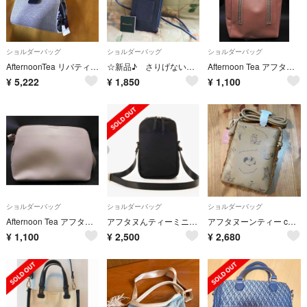
ショルダーバッグ
ショルダーバッグ
ショルダーバッグ
AfternoonTea リバティ 未使用 コラボ バッグ ショルダーバッグ
☆新品♪ さりげないくすみカラー「Afternoon Tea」のスマホポシェット
Afternoon Tea アフタヌーンティー フェイクレザー 2WAY ショルダー ポーチ付 トート バッグ ピンク ■■ レディース
¥
5,222
¥
1,850
¥
1,100
ショルダーバッグ
ショルダーバッグ
ショルダーバッグ
Afternoon Tea アフタヌーンティー フェイクレザー ショルダー バッグ ライトベージュ ■■ レディース
アフタヌんティーミニショルダー
アフタヌーンティー cat's naptime スマホショルダーバッグ ベージュ
¥
1,100
¥
2,500
¥
2,680