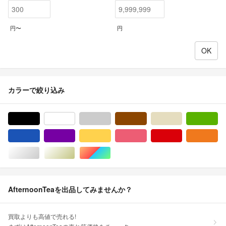
円〜
円
カラーで絞り込み
ブラック/黒色系
ホワイト/白色系
グレー/灰色系
ブラウン/茶色系
ベージュ系
グ
ブルー・ネイビー/青色系
パープル/紫色系
イエロー/黄色系
ピンク/桃色系
レッド/赤色系
オ
シルバー/銀色系
ゴールド/金色系
マルチカラー
AfternoonTeaを出品してみませんか？
買取よりも高値で売れる!