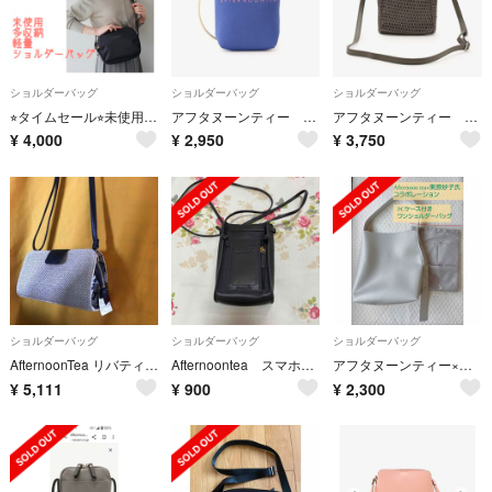
ショルダーバッグ
ショルダーバッグ
ショルダーバッグ
⭐︎タイムセール⭐︎未使用 AfternoonTea 軽量 多収納 ショルダーバッグ
アフタヌーンティー ニットマルシェミニショルダーバッグ ブルー
アフタヌーンティー メッシュミニショルダーバッグ グレー
¥
4,000
¥
2,950
¥
3,750
ショルダーバッグ
ショルダーバッグ
ショルダーバッグ
AfternoonTea リバティ 未使用 コラボ バッグ ショルダーバッグ
Afternoontea スマホショルダーバッグ クロス掛け 新品未使用
アフタヌーンティー×東原妙子★PCケース付きワンショルダートートバッグ/シルバー
¥
5,111
¥
900
¥
2,300