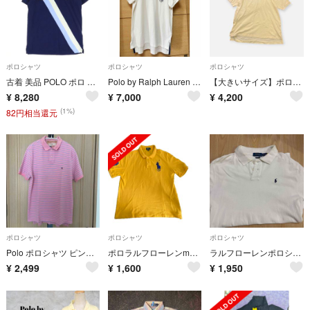
ポロシャツ
ポロシャツ
ポロシャツ
古着 美品 POLO ポロ ビッグポニー ワッペン 半袖 ポロシャツ M ネイビー ラルフローレン CUSTOM FIT メンズ
Polo by Ralph Lauren 半袖ポロシャツ ホワイト 赤青ライン
【大きいサイズ】ポロバイラルフローレン 半袖ポロシャツ 黄 2XL
¥
8,280
¥
7,000
¥
4,200
(1%)
82円相当還元
ポロシャツ
ポロシャツ
ポロシャツ
Polo ポロシャツ ピンク アメリカ製 国旗
ポロラルフローレンmen'sポロシャツ
ラルフローレンポロシャツ
¥
2,499
¥
1,600
¥
1,950