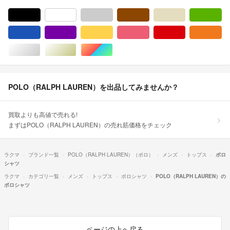
ブラック/黒色系
ホワイト/白色系
グレー/灰色系
ブラウン/茶色系
ベージュ系
グ
ブルー・ネイビー/青色系
パープル/紫色系
イエロー/黄色系
ピンク/桃色系
レッド/赤色系
オ
シルバー/銀色系
ゴールド/金色系
マルチカラー
POLO（RALPH LAUREN）を出品してみませんか？
買取よりも高値で売れる!
まずはPOLO（RALPH LAUREN）の売れ筋価格をチェック
ラクマ
ブランド一覧
POLO（RALPH LAUREN）（ポロ）
メンズ
トップス
ポロ
シャツ
ラクマ
カテゴリ一覧
メンズ
トップス
ポロシャツ
POLO（RALPH LAUREN）の
ポロシャツ
ページの上へ戻る