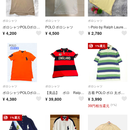
ポロシャツ
ポロシャツ
ポロシャツ
ポロシャツPOLOポロラルフローレンXLビッグポニーエンブレムグレー
POLO ポロシャツ
✨Polo by Ralph Lauren✨サイズL イエロー 半袖 ポロシャツ
¥
4,200
¥
4,500
¥
2,780
1%還元
ポロシャツ
ポロシャツ
ポロシャツ
ポロシャツPOLOポロラルフローレンSビッグポニーエンブレムオレンジ
【美品】 ポロ Ralph Lauren イングランド ポロシャツ
古着 POLO ポロ 太ボーダー 半袖 ラガーシャツ Ｍ ラルフローレン メンズ
¥
4,380
¥
39,800
¥
3,990
(1%)
39円相当還元
1%還元