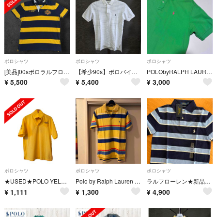
ポロシャツ
ポロシャツ
ポロシャツ
[美品]00sポロラルフローレン半袖ポロシャツLサイズ
【希少90s】ポロバイラルフローレン 半袖ポロシャツ 白黒 細ボーダー メンズL
POLObyRALPH LAUREN XLサイズ ポロシャツ メンズ レディース
¥
5,500
¥
5,400
¥
3,000
ポロシャツ
ポロシャツ
ポロシャツ
★USED★POLO YELLOW ポロシャツ
Polo by Ralph Lauren ポロラルフローレンボーダー ポロシャツ
ラルフローレン★新品ポロシャツXS
¥
1,111
¥
1,300
¥
4,900