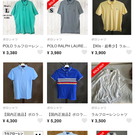
ポロシャツ
ポロシャツ
ポロシャツ
POLO ラルフローレン ポロシャツ L エメラルドグリーン XL相当 ビッグ
POLO RALPH LAUREN ポロシャツ S グレー ポロラルフローレン
【90s・超希少】ラルフローレン ポロシャツ スリランカ製 XL相当 訳アリ格安
¥
3,380
¥
3,980
¥
3,900
ポロシャツ
ポロシャツ
ポロシャツ
【国内正規品】ポロラルフローレン ポロシャツ ライトブルー ピンクポニー M相当
【国内正規品】ポロラルフローレン ポロシャツ ブルー マルチボーダー柄 M相当
ラルフローレンシャツ
¥
4,300
¥
5,200
¥
3,500