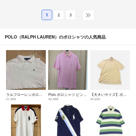
1
2
3
…
POLO（RALPH LAUREN）のポロシャツの人気商品
ラルフローレンポロシャツ
Polo ポロシャツ ピンク アメリカ製 国旗
【大きいサイズ】ポロバイラルフローレン 半袖ポロシャツ 黄 2XL
¥1,950
¥2,499
¥4,200