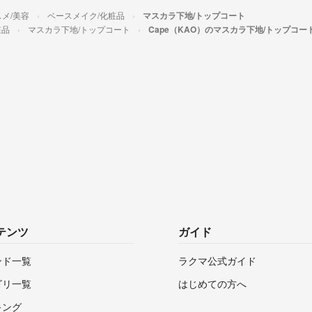
メ/美容
ベースメイク/化粧品
マスカラ下地/トップコート
粧品
マスカラ下地/トップコート
Cape（KAO）のマスカラ下地/トップコー
テンツ
ガイド
ンド一覧
ラクマ公式ガイド
ゴリ一覧
はじめての方へ
キング