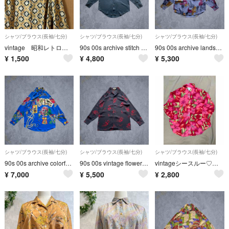
シャツ/ブラウス(長袖/七分)
シャツ/ブラウス(長袖/七分)
シャツ/ブラウス(長袖/七分)
vintage 昭和レトロ 幾何学模様のレトロブラウス 古着
90s 00s archive stitch silk shirt Y2K
90s 00s archive landscape shirt Y2K
¥
1,500
¥
4,800
¥
5,300
シャツ/ブラウス(長袖/七分)
シャツ/ブラウス(長袖/七分)
シャツ/ブラウス(長袖/七分)
90s 00s archive colorful scarf shirt Y2K
90s 00s vintage flower boxy shirt Y2K
vintageシースルー♡ビックシャツ♡
¥
7,000
¥
5,500
¥
2,800