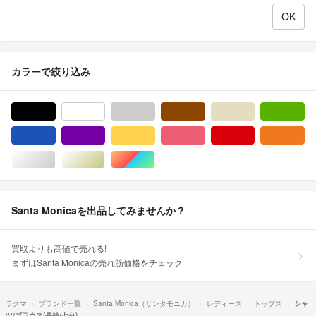
カラーで絞り込み
ブラック/黒色系
ホワイト/白色系
グレー/灰色系
ブラウン/茶色系
ベージュ系
グ
ブルー・ネイビー/青色系
パープル/紫色系
イエロー/黄色系
ピンク/桃色系
レッド/赤色系
オ
シルバー/銀色系
ゴールド/金色系
マルチカラー
Santa Monicaを出品してみませんか？
買取よりも高値で売れる!
まずはSanta Monicaの売れ筋価格をチェック
ラクマ
ブランド一覧
Santa Monica（サンタモニカ）
レディース
トップス
シャ
ツ/ブラウス(長袖/七分)