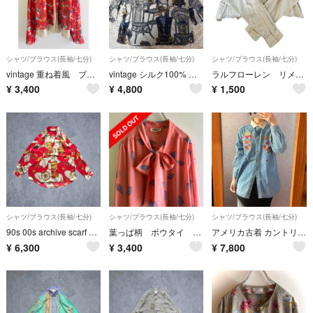
シャツ/ブラウス(長袖/七分)
シャツ/ブラウス(長袖/七分)
シャツ/ブラウス(長袖/七分)
vintage 重ね着風 ブラウス 花柄 シアー ビンテージ ヴィンテージ
vintage シルク100% 総柄ブラウス アート柄 ヨーロピアン柄
ラルフローレン リメイク古着 シャツ
¥
3,400
¥
4,800
¥
1,500
シャツ/ブラウス(長袖/七分)
シャツ/ブラウス(長袖/七分)
シャツ/ブラウス(長袖/七分)
90s 00s archive scarf shirt 総柄 Y2K
葉っぱ柄 ボウタイ ブラウス ピンク シフォン ビンテージ ヴィンテージ
アメリカ古着 カントリー刺繍デニムシャツ アメカジ ヴィンテージ 海外レトロ
¥
6,300
¥
3,400
¥
7,800