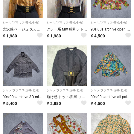
シャツ/ブラウス(長袖/七分)
シャツ/ブラウス(長袖/七分)
シャツ/ブラウス(長袖/七分)
光沢感 ベージュ スカーフ柄 開襟 ゆったり レトロヴィンテージ 総柄シャツ
グレー系 MIX 昭和レトロ 古着 総柄 長袖 レディース ブラウス
90s 00s archive open collar shirt Y2K
¥
1,980
¥
1,980
¥
4,500
シャツ/ブラウス(長袖/七分)
シャツ/ブラウス(長袖/七分)
シャツ/ブラウス(長袖/七分)
90s 00s archive 3D mix shirt box Y2K
透け感 ドット柄 黒 フリル スタンドカラー ハイネック レトロブラウス
90s 00s archive all pattern shirt Y2K
¥
5,400
¥
2,980
¥
4,500