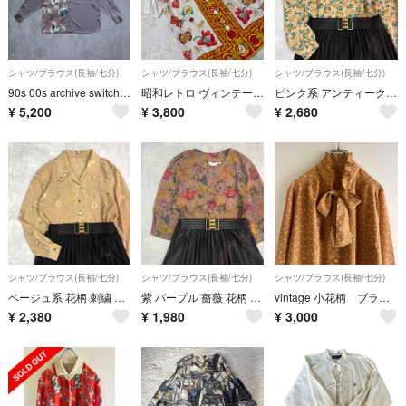
シャツ/ブラウス(長袖/七分)
シャツ/ブラウス(長袖/七分)
シャツ/ブラウス(長袖/七分)
90s 00s archive switch shirt LL Y2K
昭和レトロ ヴィンテージ 花柄 蝶々 昆虫柄 スカーフ柄
ピンク系 アンティーク 花柄 薔薇 ノーカラー レトロ クラシカル ブラウス
¥
5,200
¥
3,800
¥
2,680
シャツ/ブラウス(長袖/七分)
シャツ/ブラウス(長袖/七分)
シャツ/ブラウス(長袖/七分)
ベージュ系 花柄 刺繍 シアー 透け感 オーバーサイズ レトロ ブラウス
紫 パープル 薔薇 花柄 昭和レトロ ノーカラー ブラウス 七分袖 古着
vintage 小花柄 ブラウス ボウタイ フリル ビンテージ ヴィンテージ
¥
2,380
¥
1,980
¥
3,000