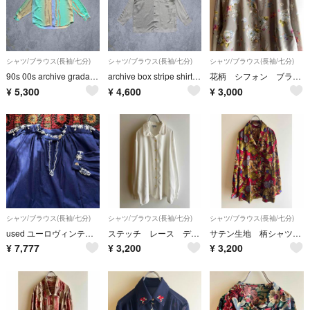
シャツ/ブラウス(長袖/七分)
シャツ/ブラウス(長袖/七分)
シャツ/ブラウス(長袖/七分)
90s 00s archive gradation shirt 比翼 Y2K
archive box stripe shirt polyester 総柄
花柄 シフォン ブラウス デザインブラウス ビンテージ ヴィンテージ レトロ
¥
5,300
¥
4,600
¥
3,000
シャツ/ブラウス(長袖/七分)
シャツ/ブラウス(長袖/七分)
シャツ/ブラウス(長袖/七分)
used ユーロヴィンテージ スモッグトップス 刺繍
ステッチ レース デザインブラウス 白ブラウス ビンテージ ヴィンテージ レトロ
サテン生地 柄シャツ 赤 アート柄 スカーフ柄 ビンテージ ヴィンテージ
¥
7,777
¥
3,200
¥
3,200