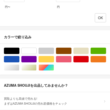
円〜
円
カラーで絞り込み
ブラック/黒色系
ホワイト/白色系
グレー/灰色系
ブラウン/茶色系
ベージュ系
グ
ブルー・ネイビー/青色系
パープル/紫色系
イエロー/黄色系
ピンク/桃色系
レッド/赤色系
オ
シルバー/銀色系
ゴールド/金色系
マルチカラー
AZUMA SHOUJIを出品してみませんか？
買取よりも高値で売れる!
まずはAZUMA SHOUJIの売れ筋価格をチェック