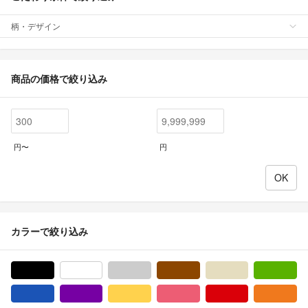
柄・デザイン
商品の価格で絞り込み
円〜
円
カラーで絞り込み
ブラック/黒色系
ホワイト/白色系
グレー/灰色系
ブラウン/茶色系
ベージュ系
グ
ブルー・ネイビー/青色系
パープル/紫色系
イエロー/黄色系
ピンク/桃色系
レッド/赤色系
オ