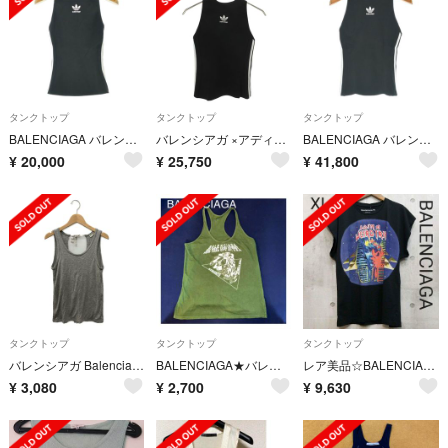
タンクトップ
タンクトップ
タンクトップ
BALENCIAGA バレンシアガ ノースリーブ XS 黒 【古着】【中古】【送料無料】
バレンシアガ ×アディダス adidas 712288 TTK21 フロントロゴサイドラインタンクトップ レディース 36
BALENCIAGA バレンシアガ タンクトップ XS 黒 【古着】【中古】【送料無料】
¥
20,000
¥
25,750
¥
41,800
タンクトップ
タンクトップ
タンクトップ
バレンシアガ Balenciaga バックリボンタンクトップ レディース XS
BALENCIAGA★バレンシアガ ロゴタンクトップ38
レア美品☆BALENCIAGA☆バレンシアガ タンクノースリーブTシャツ黒 XL
¥
3,080
¥
2,700
¥
9,630